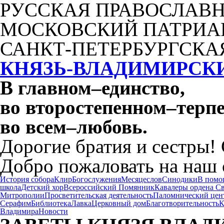
РУССКАЯ ПРАВОСЛАВН
МОСКОВСКИЙ ПАТРИА
САНКТ-ПЕТЕРБУРГСКА
КНЯЗЬ-ВЛАДИМИРСК
В главном
–
единство,
во второстепенном
–
терпе
во всем
–
любовь.
Дорогие братия и сестры!
Добро пожаловать на наш 
История собора
Клир
Богослужения
Месяцеслов
Синодики
В помо
школа
Детский хор
Всероссийский Помянник
Кавалеры ордена С
Митрополии
Просветительская деятельность
Паломнический цен
Серафим
Библиотека
Лавка
Церковный дом
Благотворительность
К
Владимира
Новости