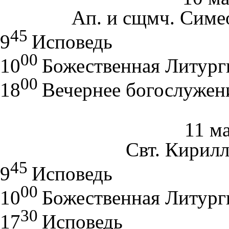
Ап. и сщмч. Симе
45
9
Исповедь
00
10
Божественная Литург
00
18
Вечернее богослужен
11 ма
Свт. Кирилл
45
9
Исповедь
00
10
Божественная Литург
30
17
Исповедь