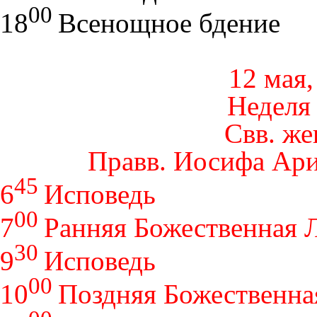
00
18
Всенощное бдение
12 мая,
Неделя 
Свв. ж
Правв. Иосифа Ар
45
6
Исповедь
00
7
Ранняя Божественная 
30
9
Исповедь
00
10
Поздняя Божественна