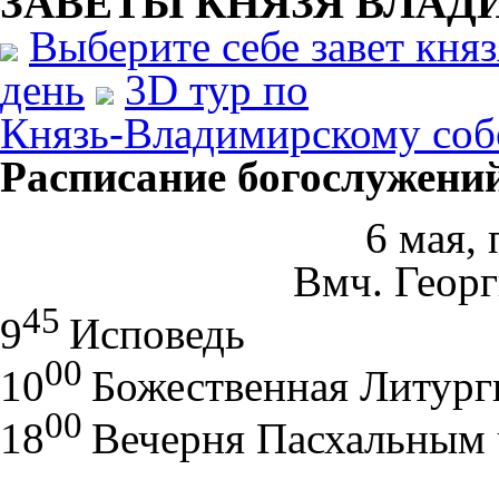
ЗАВЕТЫ КНЯЗЯ
ВЛАД
Выберите себе завет кня
день
3D тур по
Князь-Владимирскому соб
Расписание богослужени
6 мая,
Вмч. Геор
45
9
Исповедь
00
10
Божественная Литург
00
18
Вечерня Пасхальны