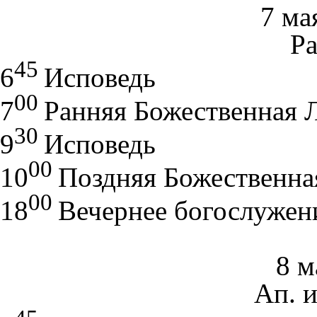
7 ма
Р
45
6
Исповедь
00
7
Ранняя Божественная
30
9
Исповедь
00
10
Поздняя Божественн
00
18
Вечернее богослужен
8 м
Ап. и