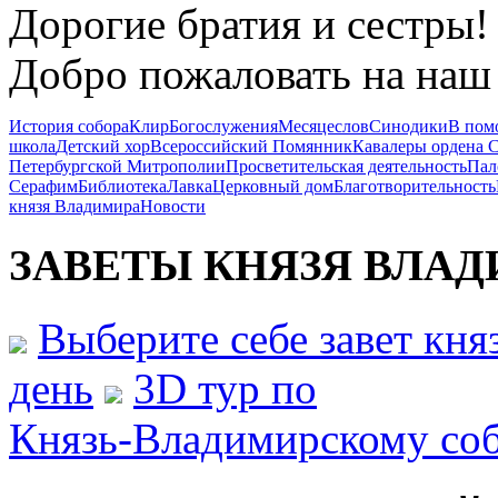
Дорогие братия и сестры!
Добро пожаловать на наш 
История собора
Клир
Богослужения
Месяцеслов
Синодики
В пом
школа
Детский хор
Всероссийский Помянник
Кавалеры ордена 
Петербургской Митрополии
Просветительская деятельность
Пал
Серафим
Библиотека
Лавка
Церковный дом
Благотворительность
князя Владимира
Новости
ЗАВЕТЫ КНЯЗЯ
ВЛАД
Выберите себе завет кн
день
3D тур по
Князь-Владимирскому со