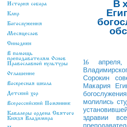
В 
История собора
Еги
Клир
богос
Богослужения
обс
Месяцеслов
Синодики
В помощь
преподавателям Основ
16 апреля,
Православной культуры
Владимирск
Оглашение
Сорокин сов
Воскресная школа
Макария Еги
богослужения
Детский хор
молились сту
Всероссийский Помянник
установившей
Кавалеры ордена Святого
здравии вс
Князя Владимира
преподават