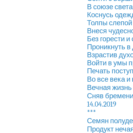
В союзе света
Коснусь одеж
Толпы слепой 
Внеся чудесно
Без горести и
Проникнуть в 
Взрастив духо
Войти в умы 
Печать поступ
Во все века и
Вечная жизнь 
Сняв бремени 
14.04.2019
***
Семян полуде
Продукт неча