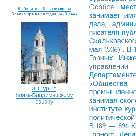
Особое мест
Выберите себе завет князя
занимает имя
Владимира на сегодняшний день
дела, админ
писателя-пуб
Скальковског
мая
1906
) . В
Горных Инже
управлении
Департаменте
«
Обществ
3D тур по
промышленно
Князь-Владимирскому
занимал около
собору
институте кур
политической
В 1891—1896 К
Горного Депа