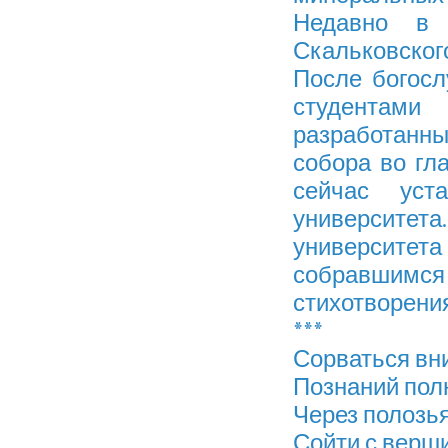
Недавно в 
Скальковского
После богосл
студентами
разработанны
собора во гл
сейчас уст
университет
университ
собравши
стихотворени
***
Сорваться вни
Познаний полн
Через полозья
Сойти с верш