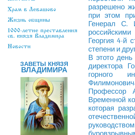
разрешено жи
Храм в Левашово
при этом пр
Жизнь общины
Генерал С. 
1000-летие преставления
российскими
св. князя Владимира
Георгия 4-й 
Новости
степени и дру
В этото день
ЗАВЕТЫ КНЯЗЯ
директора Го
ВЛАДИМИРА
горного и
Филимоновича
Профессор А
Временной к
которая раз
отечествен
руководством
буровзрывным