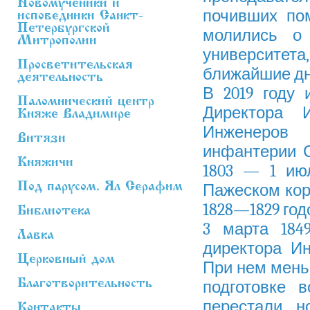
Новомученики и
почивших по
исповедники Санкт-
Петербургской
молились о 
Митрополии
университета
Просветительская
ближайшие дн
деятельность
В 2019 году 
Паломнический центр
Директора 
Княже Владимире
Инженеров
Витязи
инфантерии С
Княжичи
1803 — 1 ию
Под парусом. Ял Серафим
Пажеском кор
1828—1829 год
Библиотека
3 марта 184
Лавка
директора
Ин
Церковный дом
При нем мень
Благотворительность
подготовке в
перестали 
Контакты