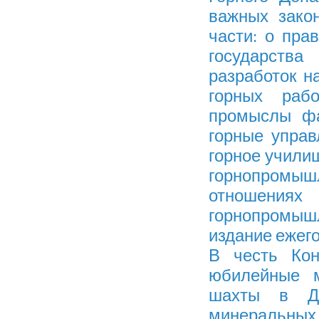
важных зако
части: о пра
государства
разработок н
горных раб
промыслы фа
горные управ
горное учили
горнопромышл
отношения
горнопромы
издание ежего
В честь Кон
юбилейные 
шахты в До
минеральных 