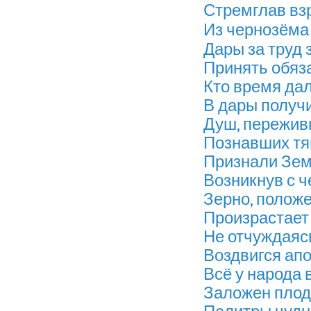
Стремглав вз
Из чернозёма 
Дары за труд 
Принять обяз
Кто время дал
В дары получ
Душ, пережив
Познавших тя
Признали Зем
Возникнув с ч
Зерно, положе
Произрастает 
Не отчуждаясь
Воздвигся апо
Всё у народа 
Заложен плод