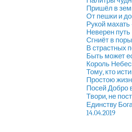
Палитры чудн
Пришёл в зем
От пешки и до
Рукой махать 
Неверен путь 
Сгниёт в поры
В страстных п
Быть может ес
Король Небес
Тому, кто исти
Простою жизн
Посей Добро в
Твори, не пос
Единству Бога
14.04.2019