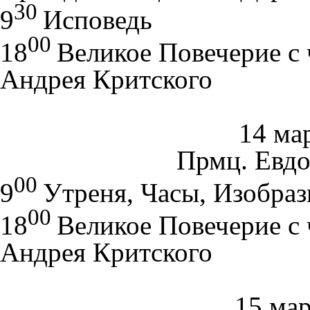
30
9
Исповедь
00
18
Великое Повечерие с 
Андрея Критского
14 мар
Прмц. Евд
00
9
Утреня, Часы, Изобраз
00
18
Великое Повечерие с 
Андрея Критского
15 мар