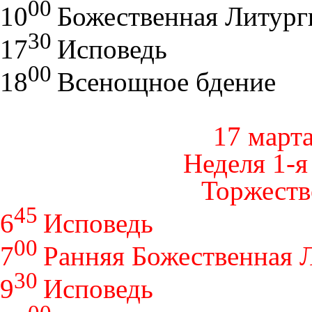
00
10
Божественная Литург
30
17
Исповедь
00
18
Всенощное бдение
17 марта
Неделя 1-я
Торжеств
45
6
Исповедь
00
7
Ранняя Божественная 
30
9
Исповедь