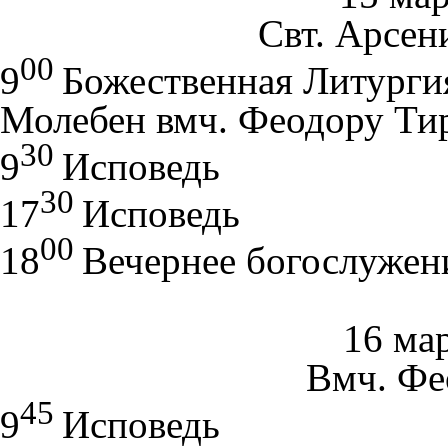
Свт. Арсени
00
9
Божественная Литург
Молебен вмч. Феодору Ти
30
9
Исповедь
30
17
Исповедь
00
18
Вечернее богослужен
16 мар
Вмч. Фе
45
9
Исповедь