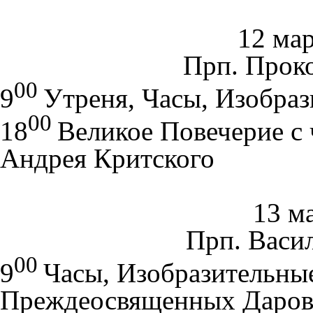
12 мар
Прп. Прок
00
9
Утреня, Часы, Изобраз
00
18
Великое Повечерие с 
Андрея Критского
13 ма
Прп. Васи
00
9
Часы, Изобразительны
Преждеосвященных Даро