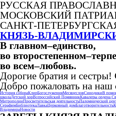
РУССКАЯ ПРАВОСЛАВН
МОСКОВСКИЙ ПАТРИА
САНКТ-ПЕТЕРБУРГСКА
КНЯЗЬ-ВЛАДИМИРСК
В главном
–
единство,
во второстепенном
–
терпе
во всем
–
любовь.
Дорогие братия и сестры!
Добро пожаловать на наш 
История собора
Клир
Богослужения
Месяцеслов
Синодики
В помо
школа
Детский хор
Всероссийский Помянник
Кавалеры ордена С
Митрополии
Просветительская деятельность
Паломнический цен
Серафим
Библиотека
Лавка
Церковный дом
Благотворительность
К
Владимира
Новости