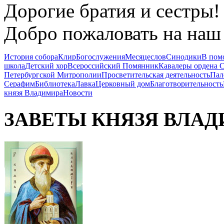
Дорогие братия и сестры!
Добро пожаловать на наш 
История собора
Клир
Богослужения
Месяцеслов
Синодики
В пом
школа
Детский хор
Всероссийский Помянник
Кавалеры ордена 
Петербургской Митрополии
Просветительская деятельность
Пал
Серафим
Библиотека
Лавка
Церковный дом
Благотворительность
князя Владимира
Новости
ЗАВЕТЫ КНЯЗЯ
ВЛАД