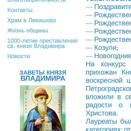
— Поздравите
Контакты
— Рождествен
Храм в Левашово
— Рождествен
Жизнь общины
— Рождествен
— Рождествен
1000-летие преставления
св. князя Владимира
— Козули;
— Новогодние
Новости
На конкурс
прихожан Кн
ЗАВЕТЫ КНЯЗЯ
ВЛАДИМИРА
воскресной 
Петроградско
вложили в с
радости о 
Христова.
Лауреаты бы
категориях: от 