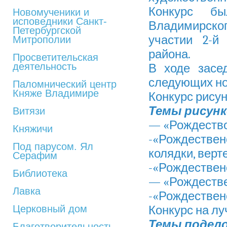
Конкурс бы
Новомученики и
исповедники Санкт-
Владимирско
Петербургской
участии 2-й
Митрополии
района.
Просветительская
деятельность
В ходе засе
следующих но
Паломнический центр
Княже Владимире
Конкурс рису
Темы рисунк
Витязи
— «Рождество
Княжичи
-«Рождестве
Под парусом. Ял
колядки, верт
Серафим
-«Рождествен
Библиотека
— «Рождестве
Лавка
-«Рождественс
Церковный дом
Конкурс на л
Темы подело
Благотворительность