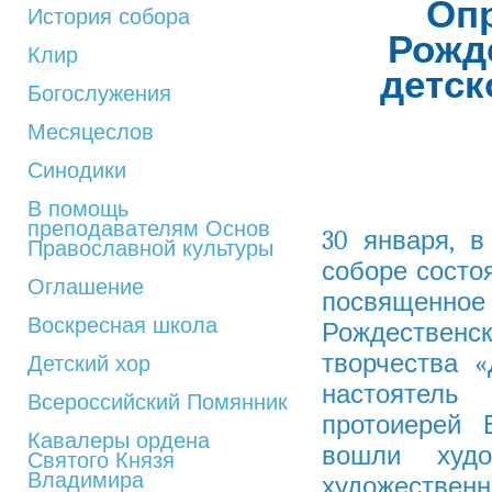
Оп
История собора
Рожд
Клир
детск
Богослужения
Месяцеслов
Синодики
В помощь
преподавателям Основ
30 января, 
Православной культуры
соборе состо
Оглашение
посвященно
Воскресная школа
Рождественско
творчества 
Детский хор
настоятел
Всероссийский Помянник
протоиерей 
Кавалеры ордена
вошли худо
Святого Князя
Владимира
художественн