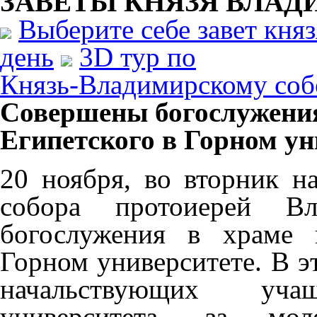
ЗАВЕТЫ КНЯЗЯ
ВЛАД
Выберите себе завет кня
день
3D тур по
Князь-Владимирскому соб
Совершены богослужения
Египетского в Горном ун
20 ноября, во вторник н
собора протоиерей В
богослужения в храме 
Горном университете. В э
начальствующих уч
университета, за м