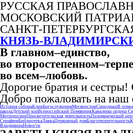
РУССКАЯ ПРАВОСЛАВН
МОСКОВСКИЙ ПАТРИА
САНКТ-ПЕТЕРБУРГСКА
КНЯЗЬ-ВЛАДИМИРСК
В главном
–
единство,
во второстепенном
–
терпе
во всем
–
любовь.
Дорогие братия и сестры!
Добро пожаловать на наш 
История собора
Клир
Богослужения
Месяцеслов
Синодики
В помо
школа
Детский хор
Всероссийский Помянник
Кавалеры ордена С
Митрополии
Просветительская деятельность
Паломнический цен
Серафим
Библиотека
Лавка
Церковный дом
Благотворительность
К
Владимира
Новости