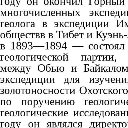
году он окончил Горный 
многочисленных экспед
геолога в экспедиции
Им
обществв
в
Тибет
и
Куэнь
в
1893
—
1894
— состоял 
геологической партии,
между
Обью
и
Байкало
экспедиции для изучени
золотоносности
Охотског
по поручению геологич
геологические исследова
году он являлся дирек