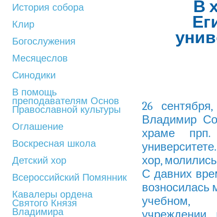
В 
История собора
Ег
Клир
унив
Богослужения
Месяцеслов
Синодики
В помощь
преподавателям Основ
26 сентября
Православной культуры
Владимир Со
Оглашение
храме прп.
Воскресная школа
университете
хор, молились
Детский хор
С давних вре
Всероссийский Помянник
возносилась м
Кавалеры ордена
учебном, м
Святого Князя
Владимира
учреждении, 