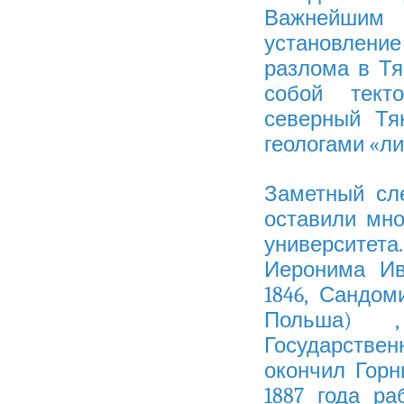
Важнейшим 
установлени
разлома в Тя
собой тект
северный Тя
геологами «л
Заметный сл
оставили мн
университета.
Иеронима Ив
1846,
Сандом
Польша
) , 
Государстве
окончил
Горн
1887 года р