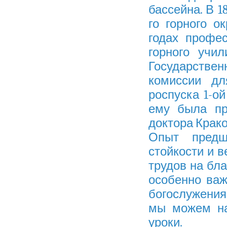
бассейна
. В 
го горного о
годах профес
горного учи
Государствен
комиссии дл
роспуска 1-ой
ему была пр
доктора Крако
Опыт предш
стойкости и в
трудов на бла
особенно ва
богослужения
мы можем на
уроки.