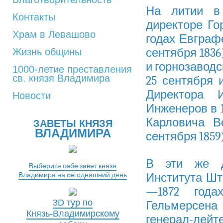
На литии в
Контакты
директоре Гор
Храм в Левашово
годах Евграф
сентября 1836
Жизнь общины
и горнозаводс
1000-летие преставления
св. князя Владимира
25 сентября 
Директора 
Новости
Инженеров
в 
Карловича В
ЗАВЕТЫ КНЯЗЯ
ВЛАДИМИРА
сентября
1859)
В эти же д
Выберите себе завет князя
Владимира на сегодняшний день
Института Шт
—1872 года
3D тур по
Гельмерсена 
Князь-Владимирскому
генерал-лейт