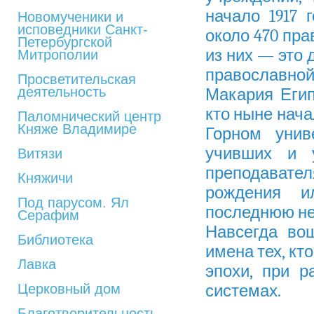
начало 1917 
Новомученики и
исповедники Санкт-
около 470 пр
Петербургской
из них — это
Митрополии
православной
Просветительская
деятельность
Макария Егип
кто ныне нача
Паломнический центр
Княже Владимире
Горном унив
учивших и 
Витязи
преподавате
Княжичи
рождения и
Под парусом. Ял
последнюю не
Серафим
Навсегда во
Библиотека
имена тех, кт
Лавка
эпохи, при р
Церковный дом
системах.
Благотворительность