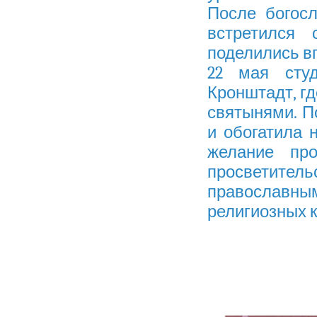
После богос
встретился 
поделились в
22 мая сту
Кронштадт, г
святынями. П
и обогатила 
желание пр
просветител
православн
религиозных 