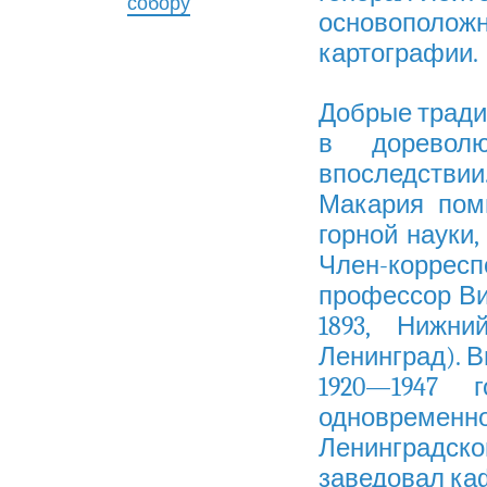
собору
основополо
картографии
.
Добрые тради
в дореволю
впоследстви
Макария пом
горной науки,
Член-корре
профессор
Ви
1893,
Нижни
Ленинград
). 
1920—1947 
одновреме
Ленинградско
заведовал ка