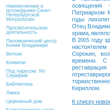
освящения 
Новомученики и
исповедники Санкт-
Патриархом 
Петербургской
годы лихоле
Митрополии
Отец Владими
Просветительская
деятельность
храма, являлся
В 2005 году 
Паломнический центр
Княже Владимире
настоятелем
Сорокин, во
Витязи
времени. С
Княжичи
реставраци
Под парусом. Ял
отреставри
Серафим
торжествен
Библиотека
Кириллом.
Лавка
К списку ново
Церковный дом
Благотворительность