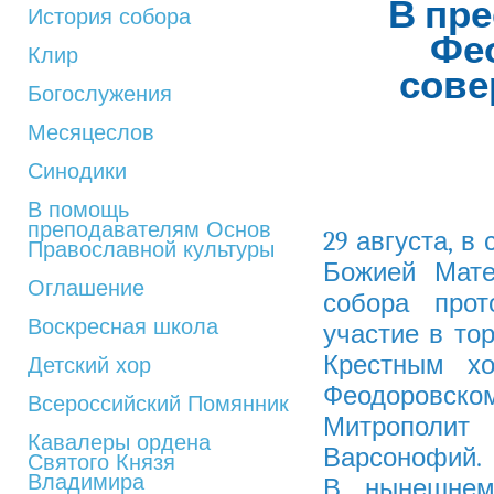
В пр
История собора
Фе
Клир
сове
Богослужения
Месяцеслов
Синодики
В помощь
преподавателям Основ
29 августа, в
Православной культуры
Божией Мате
Оглашение
собора про
Воскресная школа
участие в то
Крестным х
Детский хор
Феодоровск
Всероссийский Помянник
Митрополит 
Кавалеры ордена
Варсонофий.
Святого Князя
Владимира
В нынешнем