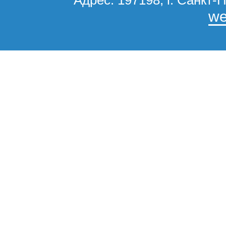
Адрес: 197198, г. Санкт-П
we