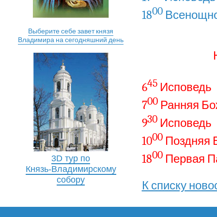
00
18
Всенощно
Выберите себе завет князя
Владимира на сегодняшний день
45
6
Исповедь
00
7
Ранняя Бо
30
9
Исповедь
00
10
Поздняя 
00
18
Первая Па
3D тур по
Князь-Владимирскому
собору
К списку ново