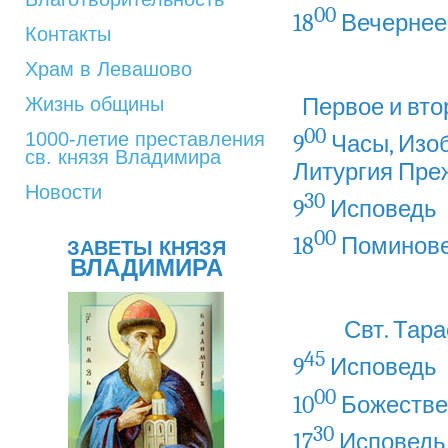
00
18
Вечерне
Контакты
Храм в Левашово
Первое и вто
Жизнь общины
00
1000-летие преставления
9
Часы, Изо
св. князя Владимира
Литургия
Пре
Новости
30
9
Исповедь
00
18
Поминове
ЗАВЕТЫ КНЯЗЯ
ВЛАДИМИРА
Свт. Тара
45
9
Исповедь
00
10
Божестве
30
17
Исповедь