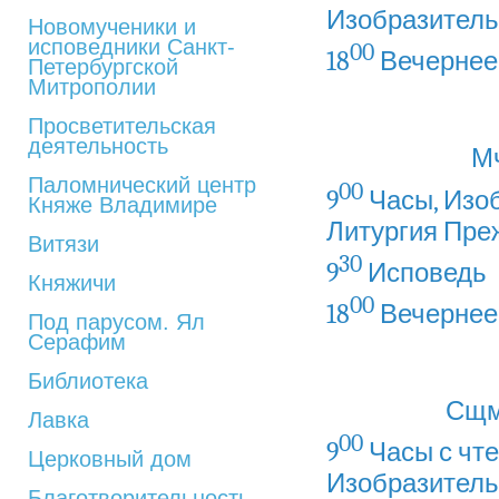
Изобразитель
Новомученики и
исповедники Санкт-
00
18
Вечернее
Петербургской
Митрополии
Просветительская
деятельность
Мч
Паломнический центр
00
9
Часы, Изо
Княже Владимире
Литургия
Пре
Витязи
30
9
Исповедь
Княжичи
00
18
Вечернее
Под парусом. Ял
Серафим
Библиотека
Сщмч
Лавка
00
9
Часы с чте
Церковный дом
Изобразитель
Благотворительность