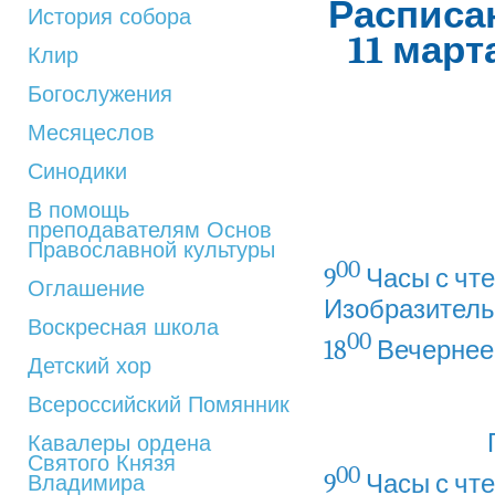
Расписа
История собора
11 март
Клир
Богослужения
Месяцеслов
Синодики
В помощь
преподавателям Основ
Православной культуры
00
9
Часы с чте
Оглашение
Изобразитель
Воскресная школа
00
18
Вечернее
Детский хор
Всероссийский Помянник
Кавалеры ордена
Святого Князя
00
9
Часы с чте
Владимира