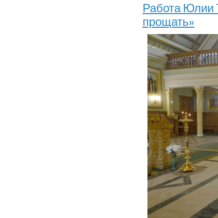
Работа Юлии 
прощать»