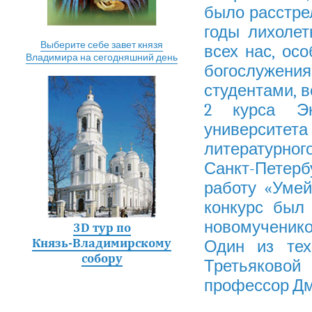
было расстре
годы лихолет
Выберите себе завет князя
всех нас, ос
Владимира на сегодняшний день
богослужен
студентами, 
2 курса Эк
университета
литературно
Санкт-Петерб
работу «Умей
конкурс был
новомученик
3D тур по
Князь-Владимирскому
Один из тех
собору
Третьяково
профессор Дм