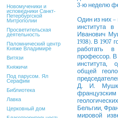
3-ю неделю ф
Новомученики и
исповедники Санкт-
Петербургской
Один из них –
Митрополии
института в
Просветительская
Иванович Муш
деятельность
1938
). В
1907 г
Паломнический центр
работать в
Княже Владимире
профессор. 
Витязи
института, 
Княжичи
общей геоло
Под парусом. Ял
председателем
Серафим
Д. И. Мушк
Библиотека
французским
Лавка
геологически
Бельгии, Фран
Церковный дом
мировой изв
Благотворительность