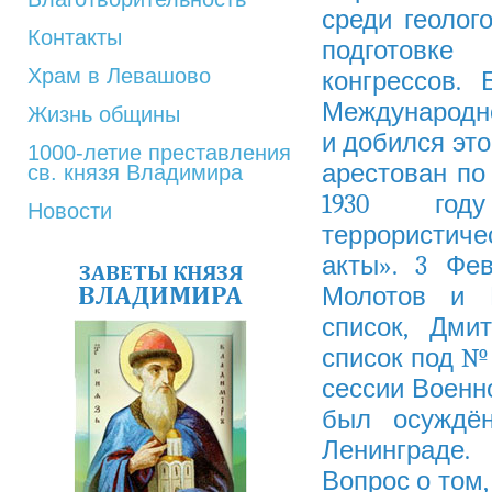
среди геолог
Контакты
подготов
Храм в Левашово
конгрессов
. 
Международно
Жизнь общины
и добился это
1000-летие преставления
арестован по
св. князя Владимира
1930 году
Новости
террористиче
акты». 3 Ф
ЗАВЕТЫ КНЯЗЯ
ВЛАДИМИРА
Молотов
и
список
, Дми
список под №
сессии Военн
был осужд
Ленинграде
.
Вопрос о том,