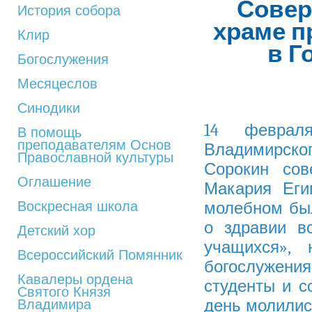
Совер
История собора
храме п
Клир
в Г
Богослужения
Месяцеслов
Синодики
14 феврал
В помощь
преподавателям Основ
Владимирск
Православной культуры
Сорокин сов
Оглашение
Макария Еги
Воскресная школа
молебном бы
о здравии в
Детский хор
учащихся»,
Всероссийский Помянник
богослужени
Кавалеры ордена
студенты и с
Святого Князя
день молились
Владимира