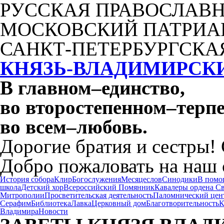
РУССКАЯ ПРАВОСЛАВН
МОСКОВСКИЙ ПАТРИА
САНКТ-ПЕТЕРБУРГСКА
КНЯЗЬ-ВЛАДИМИРСК
В главном
–
единство,
во второстепенном
–
терпе
во всем
–
любовь.
Дорогие братия и сестры!
Добро пожаловать на наш 
История собора
Клир
Богослужения
Месяцеслов
Синодики
В помо
школа
Детский хор
Всероссийский Помянник
Кавалеры ордена С
Митрополии
Просветительская деятельность
Паломнический цен
Серафим
Библиотека
Лавка
Церковный дом
Благотворительность
К
Владимира
Новости