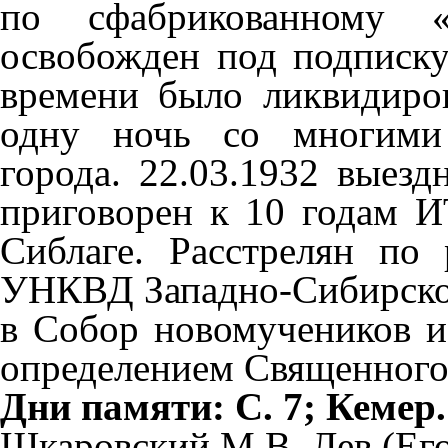
по сфабрикованному «
освобожден под подписку
времени было ликвидиров
одну ночь со многими
города. 22.03.1932 вы
езд
приговорен к 10 годам И
Сиблаге. Расстрелян п
УНКВД Западно-Сибирског
в Собор новомучеников и
определением Священного 
Дни памяти: С. 7; Кемер.
Шкаровский М.В. Лев (Егор