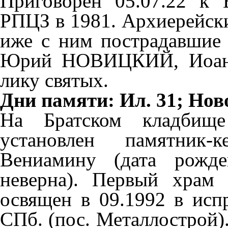
Приговорен 05.07.22 к 
РПЦЗ в 1981. Архиерейск
иже с ним пострадавшие
Юрий НОВИЦКИЙ, Иоан
лику святых.
Дни памяти: Ил. 31; Нов
На Братском кладбище
установлен памятник-
Вениамину (дата рожд
неверна). Первый храм
освящен в 09.1992 в ис
СПб. (пос. Металлострой)