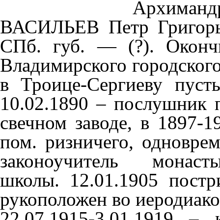
Архиманд
ВАСИЛЬЕВ Петр Григорьев
СПб. губ. — (?). Окон
Владимирского городского
в Троице-Сергиеву пуст
10.02.1890 – послушник 
свечном заводе, в 1897-1
пом. ризничего, одноврем
законоучитель монасты
школы. 12.01.1905 постр
рукоположен во иеродиакон
22.07.1915-
3.01.1919 – 