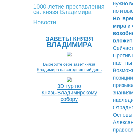
нужно в
1000-летие преставления
но и вы
св. князя Владимира
Во вре
Новости
мира и
возобн
ЗАВЕТЫ КНЯЗЯ
вложить
ВЛАДИМИРА
Сейчас 
Против 
нас пы
Выберите себе завет князя
Владимира на сегодняшний день
Возможн
позиции
призыв
3D тур по
Князь-Владимирскому
знания
собору
наследи
Отрадно
Основы
Алекса
правос