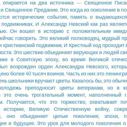
а опирается на два источника — Священное Писа
и Священное Предание. Это когда из поколения в п
ются исторические события, память о выдающихся
 подвижниках. И Александр Невский как раз являет
тью. Он вошел в историю с положительным имидж
ейчас говорить. Это великий полководец, мудрый п
и христианский подвижник. И Крестный ход проходит 
ности. Это шествие объединяет верующих и людей све
аже в Советскую эпоху, во время Великой отечес
был возрожден орден Александра Невского, котор
ено более 40 тысяч воинов. Часть из них это ленингр
день школьники вручают цветы. Казалось бы, это обычн
молодежь преподносит цветы ветеранам, но в ко
я это очень трогательный момент, наполненный г
. Получается, что это торжество, охватывает по
 историю, Великую Отечественную войну, совр
я, оно объединяет целые поколения, эпохи, п
ее и будущее. Это урок для молодого поколения о 