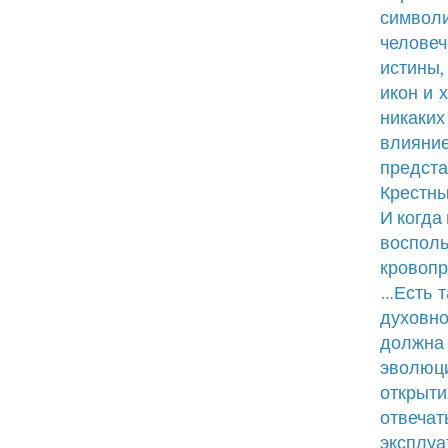
символ
человеч
истины,
икон и 
никаки
влияни
предста
Крестны
И когда
воспол
кровоп
…Есть т
духовно
должна
эволюц
открыти
отвеча
эксплуа