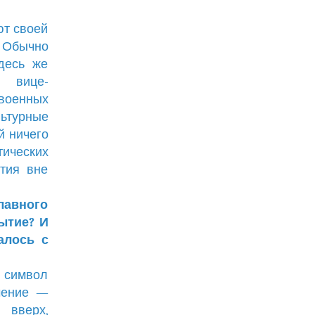
ют своей
 Обычно
здесь же
, вице-
военных
ьтурные
й ничего
тических
ятия вне
лавного
ытие? И
алось с
о символ
чение —
 вверх,