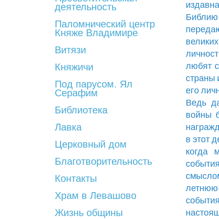
издавн
деятельность
Библию 
Паломнический центр
переда
Княже Владимире
великих
Витязи
личнос
любят с
Княжичи
страны 
Под парусом. Ял
его лич
Серафим
Ведь д
Библиотека
войны 
Лавка
награжд
в этот 
Церковный дом
когда 
Благотворительность
событи
смыслом
Контакты
летнюю
Храм в Левашово
событи
Жизнь общины
настоящ