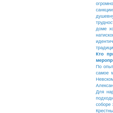
огромно
санкции
душевну
труднос
доме х
натиско
иденти
традици
Кто пр
меропр
По опыт
самое м
Невско
Алексан
Для нар
подходи
соборе 
Крестны