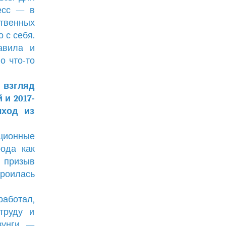
ресс — в
твенных
 с себя.
авила и
о что-то
 взгляд
 и 2017-
ыход из
юционные
ода как
о призыв
троилась
работал,
труду и
зунги —