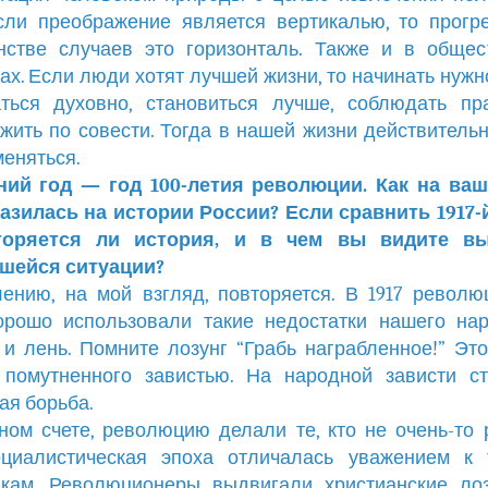
сли преображение является вертикалью, то прог
нстве случаев это горизонталь. Также и в общес
ах. Если люди хотят лучшей жизни, то начинать нужно
аться духовно, становиться лучше, соблюдать пр
 жить по совести. Тогда в нашей жизни действительн
меняться.
ий год — год 100-летия революции. Как на ваш
азилась на истории России? Если сравнить 1917-й
торяется ли история, и в чем вы видите в
шейся ситуации?
ению, на мой взгляд, повторяется. В 1917 револ
орошо использовали такие недостатки нашего нар
 и лень. Помните лозунг “Грабь награбленное!” Эт
 помутненного завистью. На народной зависти с
ая борьба.
ном счете, революцию делали те, кто не очень-то 
оциалистическая эпоха отличалась уважением к 
икам. Революционеры выдвигали христианские ло