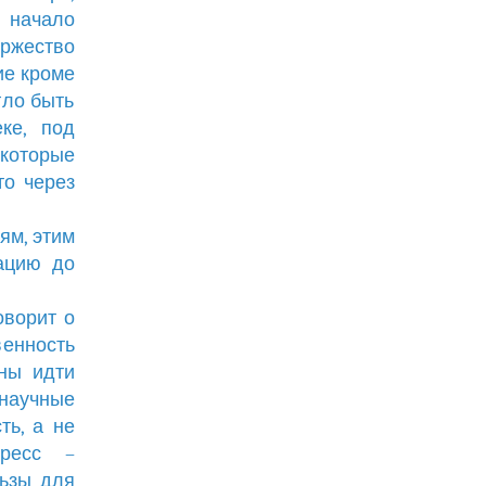
 начало
оржество
ие кроме
гло быть
ке, под
которые
то через
ям, этим
ацию до
оворит о
венность
ны идти
научные
ть, а не
гресс –
льзы для