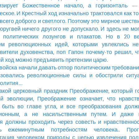
изирует Божественное начало, а горизонталь —
еское. И Крестный ход изначально трактовался как т
 всего доброго и светлого. Поэтому это мирное шеств
хоругвей ничего другого не допускало. И здесь не мо
х политических лозунгов и плакатов. Но в 20 ве
ем революционных идей, которыми увлеклись не
вители духовенства, поп Гапон почему-то решил, ч
й ход можно предъявить претензии царю.
 войска начали давать отпор политическим требовани
ьзовались революционные силы и обострили ситу
ролития…
акой церковный праздник Преображение, который г
й эволюции, Преображение означает, что нравст
 быть во главе угла, и все преобразования долж
ионным, а не насильственным путем. И даже 
я должны проходить через совесть и нравственнос
ть ежеминутным потребностям человека.. Про
тация человеком природы с целью извлечения по