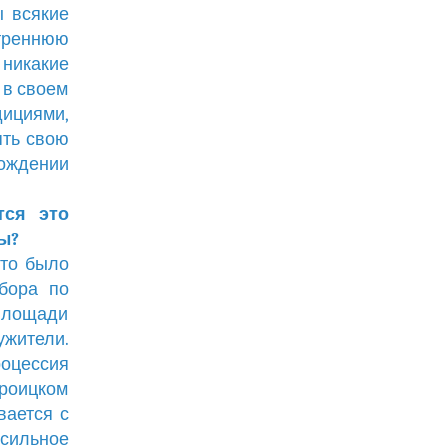
ы всякие
утреннюю
 никакие
 в своем
ициями,
ять свою
ождении
тся это
ы?
это было
обора по
площади
ужители.
роцессия
Троицком
вается с
 сильное