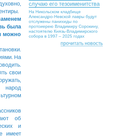
духовно,
случаю его тезоименитства
ентиры.
На Никольском кладбище
Александро-Невской лавры будут
наменем
отслужены панихиды по
вь была
протоиерею Владимиру Сорокину,
настоятелю Князь-Владимирского
л можно
собора в 1997 – 2025 годах
прочитать новость
тановки.
иями. На
водить.
ять свои
оружать,
ь народ
ьтурном
ассников
вают об
еских и
е имеет