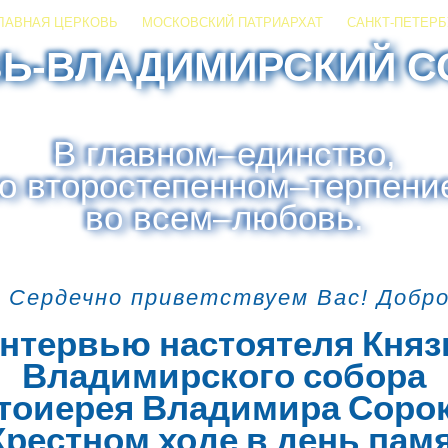
ЛАВНАЯ ЦЕРКОВЬ
МОСКОВСКИЙ ПАТРИАРХАТ
САНКТ-ПЕТЕРБ
ЗЬ-ВЛАДИМИРСКИЙ С
В главном
–
единство,
о второстепенном
–
терпени
во всем
–
любовь.
 Сердечно приветствуем Вас! Добр
нтервью настоятеля Княз
Владимирского собора
тоиерея Владимира Соро
Крестном ходе в день пам