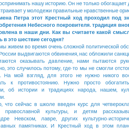
оспринимать нашу историю. Он не только обогащает 
страивает у молодежи правильные нравственные ори
мена Петра этот Крестный ход проходил под з
 обретения Небесного покровителя. традиция вно
овлена в наши дни. Как вы считаете какой смыс
 в это шествие сегодня?
мы живем во время очень сложной политической обс
России выдвигаются обвинения, нас обложили санкц
таются оказывать давление, нами пытаются руко
о, это случилось потому, где-то мы не смогли отсто
. На мой взгляд, для этого не нужно никого во
ать к противостоянию. Нужно просто обогатит
ми, об истории и традициях народа, нашем, кул
и.
, что сейчас в школе введен курс для четверокл
 православной культуры, и детям рассказы
ндре Невском, лавре, других культурно-историч
лавных памятниках. И Крестный ход в этом план