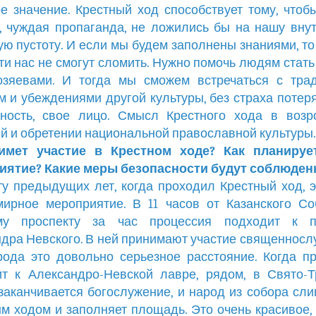
е значение. Крестный ход способствует тому, чтоб
, чуждая пропаганда, не ложились бы на нашу вн
ю пустоту. И если мы будем заполнены знаниями, то
ти нас не смогут сломить. Нужно помочь людям стать
озяевами. И тогда мы сможем встречаться с трад
м и убеждениями другой культуры, без страха потер
чность, свое лицо. Смысл Крестного хода в возр
й и обретении национальной православной культуры.
имет участие в Крестном ходе? Как планируе
иятие? Какие меры безопасности будут соблюден
у предыдущих лет, когда проходил Крестный ход, 
ирное мероприятие. В 11 часов от Казанского С
му проспекту за час процессия подходит к 
дра Невского. В ней принимают участие священносл
ода это довольно серьезное расстояние. Когда п
т к Александро-Невской лавре, рядом, в Свято-
заканчивается богослужение, и народ из собора сли
м ходом и заполняет площадь. Это очень красивое,