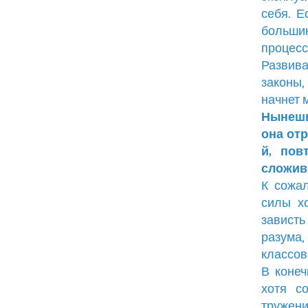
себя. Е
больши
процесс
Развив
законы,
начнет 
Нынешн
она отр
й, пов
сложив
К сожал
силы х
зависть
разума,
классов
В конеч
хотя с
тружен