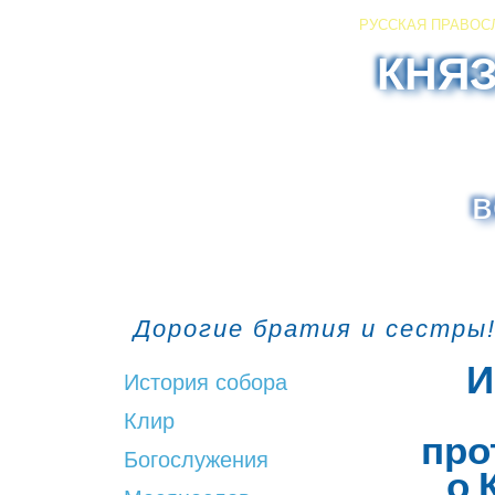
РУССКАЯ ПРАВОС
КНЯ
в
Дорогие братия и сестры!
И
История собора
Клир
про
Богослужения
о 