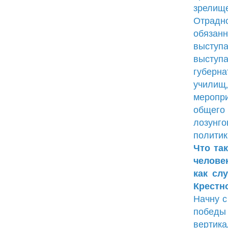
зрелище
Отрадно
обязан
выступа
выступ
губерн
училищ
меропри
общего 
лозунго
политик
Что та
челове
как сл
Крестно
Начну с
победы
вертик