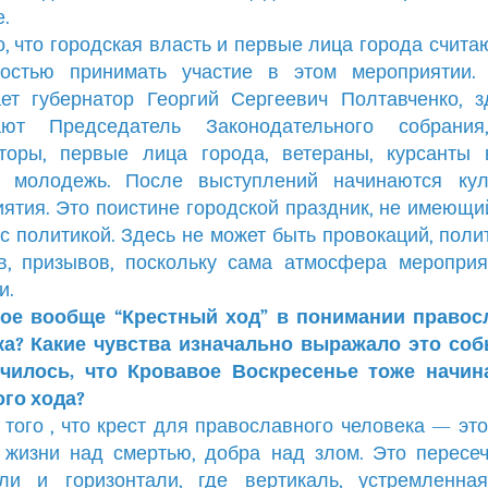
.
, что городская власть и первые лица города счита
ностью принимать участие в этом мероприятии.
ет губернатор Георгий Сергеевич Полтавченко, 
ают Председатель Законодательного собрания
аторы, первые лица города, ветераны, курсанты 
, молодежь. После выступлений начинаются кул
ятия. Это поистине городской праздник, не имеющи
с политикой. Здесь не может быть провокаций, поли
в, призывов, поскольку сама атмосфера меропри
и.
кое вообще “Крестный ход” в понимании правос
ка? Какие чувства изначально выражало это соб
училось, что Кровавое Воскресенье тоже начин
го хода?
 того , что крест для православного человека — эт
 жизни над смертью, добра над злом. Это пересе
али и горизонтали, где вертикаль, устремленная