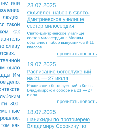
ние или
23.07.2025
околение
Объявлен набор в Свято-
 людях,
Дмитриевское училище
ся такой
сестер милосердия
ем, как
Свято-Дмитриевское училище
сестер милосердия г. Москвы
равитель
объявляет набор выпускников 9-11
во славу
классов
тских.
прочитать новость
твенной
19.07.2025
ым было
Расписание богослужений
адцы. Им
на 21 — 27 июля
ое дело,
Расписание богослужений в Князь-
нтексте
Владимирском соборе на 21 — 27
июля
лубоким
прочитать новость
чти 800-
еменные
18.07.2025
рошлое,
Панихиды по протоиерею
том, как
Владимиру Сорокину по