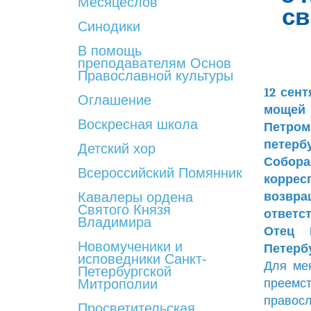
Месяцеслов
св
Синодики
В помощь
преподавателям Основ
Православной культуры
12 сен
Оглашение
мощей 
Воскресная школа
Петром
петерб
Детский хор
Собор
Всероссийский Помянник
корресп
Кавалеры ордена
возвра
Святого Князя
ответс
Владимира
Отец 
Новомученики и
Петерб
исповедники Санкт-
Для мен
Петербургской
Митрополии
преемст
правос
Просветительская