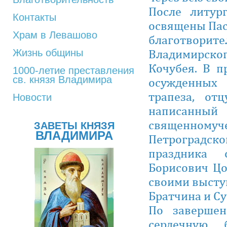
После литур
Контакты
освящены Пас
Храм в Левашово
благотворит
Владимирског
Жизнь общины
Кочубея. В п
1000-летие преставления
св. князя Владимира
осужденных
трапеза, от
Новости
написан
священному
ЗАВЕТЫ КНЯЗЯ
ВЛАДИМИРА
Петроградск
праздника 
Борисович Цо
своими высту
Братчина и Су
По завершен
сердечную 