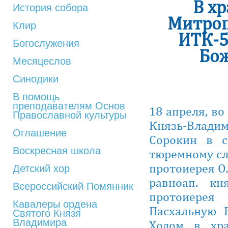
В х
История собора
Митроп
Клир
ИТК-5
Богослужения
Бож
Месяцеслов
Синодики
В помощь
преподавателям Основ
18 апреля, в
Православной культуры
Князь-Владим
Оглашение
Сорокин в с
Воскресная школа
тюремному сл
протоиерея Ол
Детский хор
равноап. к
Всероссийский Помянник
протоиерея
Кавалеры ордена
Пасхальную 
Святого Князя
Владимира
Ходом в хр