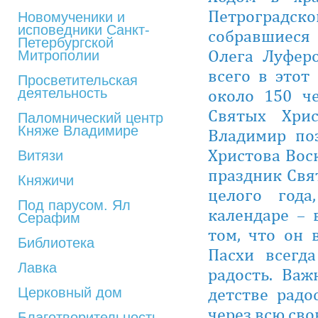
Петроградско
Новомученики и
исповедники Санкт-
собравшиеся
Петербургской
Олега Луфер
Митрополии
всего в этот
Просветительская
деятельность
около 150 ч
Святых Хри
Паломнический центр
Княже Владимире
Владимир по
Христова Воск
Витязи
праздник Свя
Княжичи
целого год
Под парусом. Ял
календаре – 
Серафим
том, что он 
Библиотека
Пасхи всегд
Лавка
радость. Ва
детстве радо
Церковный дом
через всю сво
Благотворительность