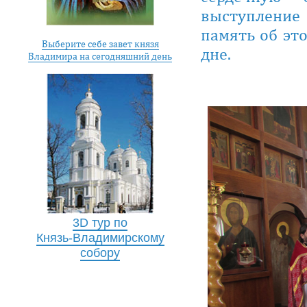
выступление
память об эт
Выберите себе завет князя
дне.
Владимира на сегодняшний день
3D тур по
Князь-Владимирскому
собору