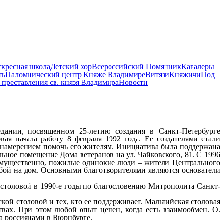
скресная школа
Детский хор
Всероссийский Помянник
Кавалеры
ть
Паломнический центр Княже Владимире
Витязи
Княжичи
Под
 преставления св. князя Владимира
Новости
дании, посвященном 25-летию создания в Санкт-Петербурге
ая начала работу 8 февраля 1992 года. Ее создателями стали
 намерением помочь его жителям. Инициатива была поддержана
ное помещение Дома ветеранов на ул. Чайковского, 81. С 1996
еимущественно, пожилые одинокие люди – жители Центрального
обой на дом. Основными благотворителями являются основатели
столовой в 1990-е годы по благословению Митрополита Санкт-
кой столовой и тех, кто ее поддерживает. Мальтийская столовая
твах. При этом любой опыт ценен, когда есть взаимообмен. О.
на россиянами в Вюрцбурге.