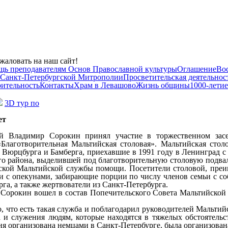
жаловать на наш сайт!
щь преподавателям Основ Православной культуры
Оглашение
Во
 Санкт-Петербургской Митрополии
Просветительская деятельнос
рительность
Контакты
Храм в Левашово
Жизнь общины
1000-летие
3D тур по
ет
ей Владимир Сорокин принял участие в торжественном засе
лаготворительная Мальтийская столовая». Мальтийская столов
Вюрцбурга и Бамберга, приехавшие в 1991 году в Ленинград с
 района, выделившей под благотворительную столовую подваль
ргской Мальтийской службы помощи. Посетители столовой, пр
ьи с опекунами, забирающие порции по числу членов семьи с с
га, а также жертвователи из Санкт-Петербурга.
Сорокин вошел в состав Попечительского Совета Мальтийской 
, что есть такая служба и поблагодарил руководителей Мальтийс
 и служения людям, которые находятся в тяжелых обстоятельс
дня организована немцами в Санкт-Петербурге, была организова