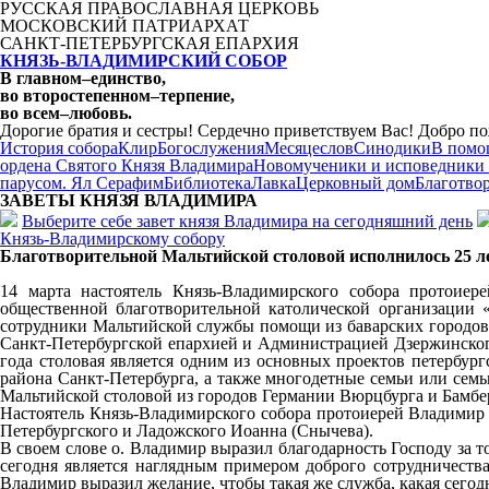
РУССКАЯ ПРАВОСЛАВНАЯ ЦЕРКОВЬ
МОСКОВСКИЙ ПАТРИАРХАТ
САНКТ-ПЕТЕРБУРГСКАЯ ЕПАРХИЯ
КНЯЗЬ-ВЛАДИМИРСКИЙ СОБОР
В главном
–
единство,
во второстепенном
–
терпение,
во всем
–
любовь.
Дорогие братия и сестры! Сердечно приветствуем Вас! Добро по
История собора
Клир
Богослужения
Месяцеслов
Синодики
В помо
ордена Святого Князя Владимира
Новомученики и исповедники
парусом. Ял Серафим
Библиотека
Лавка
Церковный дом
Благотво
ЗАВЕТЫ КНЯЗЯ
ВЛАДИМИРА
Выберите себе завет князя Владимира на сегодняшний день
Князь-Владимирскому собору
Благотворительной Мальтийской столовой исполнилось 25 л
14 марта настоятель Князь-Владимирского собора протоиер
общественной благотворительной католической организации «Б
сотрудники Мальтийской службы помощи из баварских городов 
Санкт-Петербургской епархией и Администрацией Дзержинского
года столовая является одним из основных проектов петербу
района Санкт-Петербурга, а также многодетные семьи или сем
Мальтийской столовой из городов Германии Вюрцбурга и Бамбер
Настоятель Князь-Владимирского собора протоиерей Владимир 
Петербургского и Ладожского Иоанна (Снычева).
В своем слове о. Владимир выразил благодарность Господу за то
сегодня является наглядным примером доброго сотрудничества
Владимир выразил желание, чтобы такая же служба, какая сего