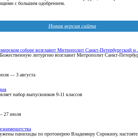
ющими с большим одобрением.
Новая версия сайта
мирском соборе возглавит Митрополит Санкт-Петербургский и
а, Божественную литургию возглавит Митрополит Санкт-Петерб
июля — 3 августа
дия
вляет набор выпускников 9-11 классов
— 27 июля
езоименитства
ужены панихиды по протоиерею Владимиру Сорокину, настоятел