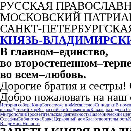
РУССКАЯ ПРАВОСЛАВН
МОСКОВСКИЙ ПАТРИА
САНКТ-ПЕТЕРБУРГСКА
КНЯЗЬ-ВЛАДИМИРСК
В главном
–
единство,
во второстепенном
–
терпе
во всем
–
любовь.
Дорогие братия и сестры!
Добро пожаловать на наш 
История собора
Клир
Богослужения
Месяцеслов
Синодики
В помо
школа
Детский хор
Всероссийский Помянник
Кавалеры ордена С
Митрополии
Просветительская деятельность
Паломнический цен
Серафим
Библиотека
Лавка
Церковный дом
Благотворительность
К
Владимира
Новости