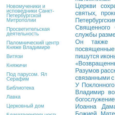
Церкви сохр
Новомученики и
исповедники Санкт-
святых, про
Петербургской
Петербургски
Митрополии
Священного 
Просветительская
деятельность
службы разме
Он также о
Паломнический центр
Княже Владимире
посвященны
пишутся икон
Витязи
«Возвращен
Княжичи
Разумов расск
Под парусом. Ял
связанными с
Серафим
У Поклонного
Библиотека
Владимир во
Лавка
богослужени
Церковный дом
Иоанна Дам
Божией Мате
Благотворительность