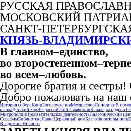
РУССКАЯ ПРАВОСЛАВН
МОСКОВСКИЙ ПАТРИА
САНКТ-ПЕТЕРБУРГСКА
КНЯЗЬ-ВЛАДИМИРСК
В главном
–
единство,
во второстепенном
–
терпе
во всем
–
любовь.
Дорогие братия и сестры!
Добро пожаловать на наш 
История собора
Клир
Богослужения
Месяцеслов
Синодики
В помо
школа
Детский хор
Всероссийский Помянник
Кавалеры ордена С
Митрополии
Просветительская деятельность
Паломнический цен
Серафим
Библиотека
Лавка
Церковный дом
Благотворительность
К
Владимира
Новости