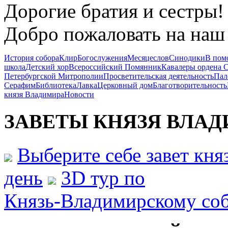
Дорогие братия и сестры!
Добро пожаловать на наш 
История собора
Клир
Богослужения
Месяцеслов
Синодики
В пом
школа
Детский хор
Всероссийский Помянник
Кавалеры ордена 
Петербургской Митрополии
Просветительская деятельность
Пал
Серафим
Библиотека
Лавка
Церковный дом
Благотворительность
князя Владимира
Новости
ЗАВЕТЫ КНЯЗЯ
ВЛАД
Выберите себе завет кн
день
3D тур по
Князь-Владимирскому со