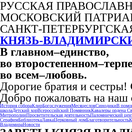
РУССКАЯ ПРАВОСЛАВН
МОСКОВСКИЙ ПАТРИА
САНКТ-ПЕТЕРБУРГСКА
КНЯЗЬ-ВЛАДИМИРСК
В главном
–
единство,
во второстепенном
–
терпе
во всем
–
любовь.
Дорогие братия и сестры!
Добро пожаловать на наш 
История собора
Клир
Богослужения
Месяцеслов
Синодики
В помо
школа
Детский хор
Всероссийский Помянник
Кавалеры ордена С
Митрополии
Просветительская деятельность
Паломнический цен
Серафим
Библиотека
Лавка
Церковный дом
Благотворительность
К
Владимира
Новости