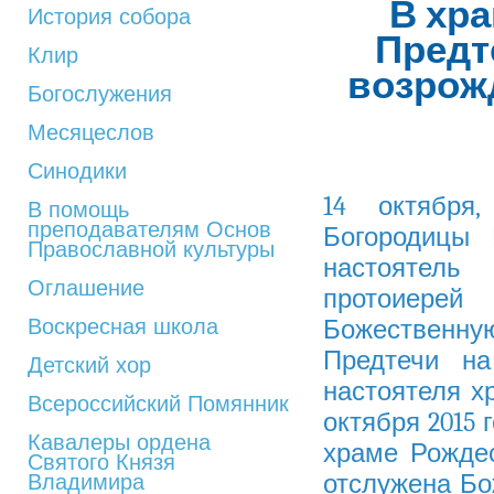
В хр
История собора
Предт
Клир
возрож
Богослужения
Месяцеслов
Синодики
14 октября
В помощь
преподавателям Основ
Богородицы 
Православной культуры
настоятел
Оглашение
протоиере
Воскресная школа
Божественную
Предтечи н
Детский хор
настоятеля х
Всероссийский Помянник
октября 2015 
Кавалеры ордена
храме Рожде
Святого Князя
отслужена Бо
Владимира