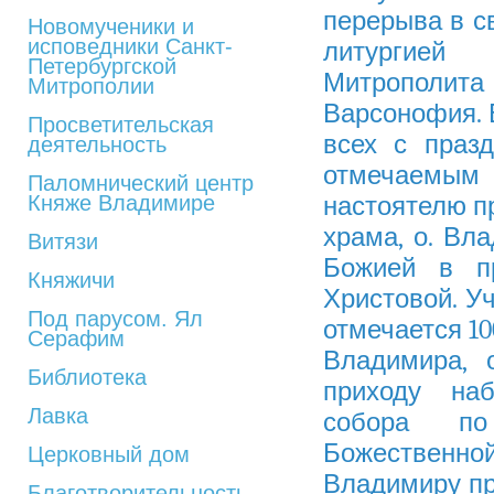
перерыва в св
Новомученики и
исповедники Санкт-
литургией
Петербургской
Митрополита
Митрополии
Варсонофия. 
Просветительская
всех с праз
деятельность
отмечаемым 
Паломнический центр
Княже Владимире
настоятелю п
храма, о. В
Витязи
Божией в п
Княжичи
Христовой. Уч
Под парусом. Ял
отмечается 10
Серафим
Владимира, 
Библиотека
приходу наб
Лавка
собора по
Божественн
Церковный дом
Владимиру пр
Благотворительность