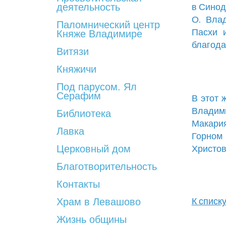
деятельность
в Синод
О. Вла
Паломнический центр
Пасхи 
Княже Владимире
благода
Витязи
Княжичи
Под парусом. Ял
Серафим
В этот 
Владим
Библиотека
Макари
Лавка
Горном
Церковный дом
Христов
Благотворительность
Контакты
Храм в Левашово
К списк
Жизнь общины