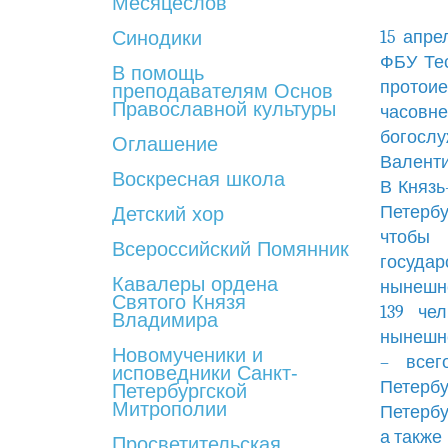
Месяцеслов
Синодики
15 апре
ФБУ Тес
В помощь
протои
преподавателям Основ
Православной культуры
часовн
богосл
Оглашение
Валенти
Воскресная школа
В Князь
Петербу
Детский хор
чтобы 
Всероссийский Помянник
государ
Кавалеры ордена
нынешн
Святого Князя
139 че
Владимира
нынешне
Новомученики и
– всег
исповедники Санкт-
Петербу
Петербургской
Митрополии
Петербу
а также
Просветительская