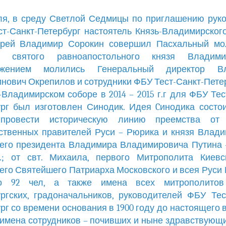
ля, в среду Светлой Седмицы по приглашению рук
т-Санкт-Петербург настоятель Князь-Владимирског
ерей Владимир Сорокин совершил Пасхальный мо
е святого равноапостольного князя Владим
ужением молились Генеральный директор В
нович Окрепилов и сотрудники ФБУ Тест-Санкт-Петер
-Владимирском соборе в 2014 – 2015 г.г для ФБУ Тес
рг был изготовлен Синодик. Идея Cинодика состо
провести историческую линию преемства от
ственных правителей Руси – Рюрика и князя Влад
его президента Владимира Владимировича Путина 
л.; от свт. Михаила, первого Митрополита Киевс
го Святейшего Патриарха Московского и всея Руси
о 92 чел, а также имена всех митрополитов
ргских, градоначальников, руководителей ФБУ Тес
рг со времени основания в 1900 году до настоящего 
 имена сотрудников – почивших и ныне здравствующи