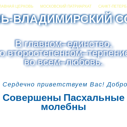
ЛАВНАЯ ЦЕРКОВЬ
МОСКОВСКИЙ ПАТРИАРХАТ
САНКТ-ПЕТЕРБ
ЗЬ-ВЛАДИМИРСКИЙ С
В главном
–
единство,
о второстепенном
–
терпени
во всем
–
любовь.
 Сердечно приветствуем Вас! Добр
Совершены Пасхальные
молебны