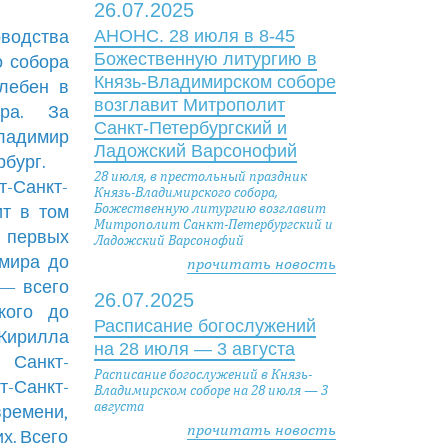
26.07.2025
АНОНС. 28 июля в 8-45
оводства
Божественную литургию в
о собора
Князь-Владимирском соборе
лебен в
возглавит Митрополит
ира. За
Санкт-Петербургский и
ладимир
Ладожский Варсонофий
бург.
28 июля, в престольный праздник
т-Санкт-
Князь-Владимирского собора,
Божественную литургию возглавит
ит в том
Митрополит Санкт-Петербургский и
 первых
Ладожский Варсонофий
имира до
прочитать новость
— всего
26.07.2025
кого до
Расписание богослужений
 Кирилла
на 28 июля — 3 августа
 Санкт-
Расписание богослужений в Князь-
т-Санкт-
Владимирском соборе на 28 июля — 3
августа
времени,
прочитать новость
х. Всего