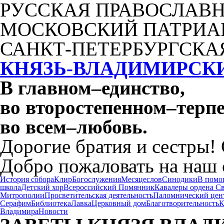
РУССКАЯ ПРАВОСЛАВН
МОСКОВСКИЙ ПАТРИА
САНКТ-ПЕТЕРБУРГСКА
КНЯЗЬ-ВЛАДИМИРСК
В главном
–
единство,
во второстепенном
–
терпе
во всем
–
любовь.
Дорогие братия и сестры!
Добро пожаловать на наш 
История собора
Клир
Богослужения
Месяцеслов
Синодики
В помо
школа
Детский хор
Всероссийский Помянник
Кавалеры ордена С
Митрополии
Просветительская деятельность
Паломнический цен
Серафим
Библиотека
Лавка
Церковный дом
Благотворительность
К
Владимира
Новости