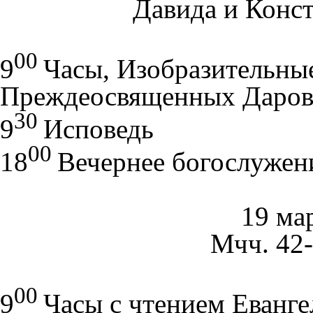
Давида и Конс
00
9
Часы, Изобразительны
Преждеосвященных Даро
30
9
Исповедь
00
18
Вечернее богослужен
19 мар
Мчч. 42
00
9
Часы с чтением Еванге