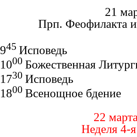
21 мар
Прп. Феофилакта и
45
9
Исповедь
00
10
Божественная Литург
30
17
Исповедь
00
18
Всенощное бдение
22 марта
Неделя 4-я