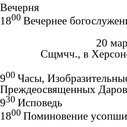
Вечерня
00
18
Вечернее богослужен
20 мар
Сщмчч., в Херсон
00
9
Часы, Изобразительны
Преждеосвященных Даро
30
9
Исповедь
00
18
Поминовение усопш