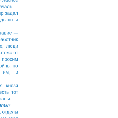
гласное
печаль —
ир задал
ордыню и
славие —
работник
е, люди
ичтожают
 просим
ойны, но
й им, и
я князя
есть тот
раны.
ить?
, отделы