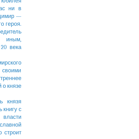
 юбилея
ас ни в
адимир —
о героя.
дитель
с иным,
20 века
мирского
ы своими
треннее
 о князе
ь князя
 книгу с
й власти
славной
о строит