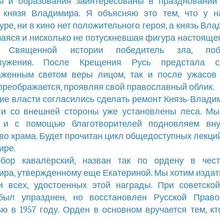
ры и образования заинтересованы в праздновании
о князя Владимира. Я объясняю это тем, что у н
уре, ни в кино нет положительного героя, а князь Вл
аяся и нисколько не потускневшая фигура настоящег
Священной истории победитель зла, побе
лужения. После Крещения Русь предстала 
аженным светом веры лицом, так и после ужасов 
преображается, проявляя свой православный облик.
ие власти согласились сделать ремонт Князь-Влади
 и со внешней стороны уже установлены леса. М
 и с помощью благотворителей подновляем вну
во храма. Будет прочитан цикл общедоступных лекций
ире.
бор кавалерский, назван так по ордену в чест
ра, утвержденному еще Екатериной. Мы хотим издать
 всех, удостоенных этой награды. При советско
был упразднен, но восстановлен Русской Право
ю в 1957 году. Орден в основном вручается тем, кт