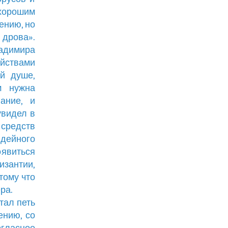
 хорошим
ению, но
о дрова».
ладимира
ойствами
ой душе,
м нужна
ание, и
увидел в
редств
идейного
оявиться
изантии,
тому что
ра.
тал петь
ению, со