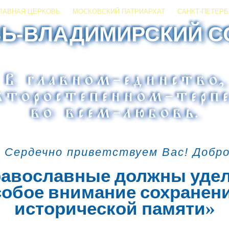
ЛАВНАЯ ЦЕРКОВЬ
МОСКОВСКИЙ ПАТРИАРХАТ
САНКТ-ПЕТЕРБ
ЗЬ-ВЛАДИМИРСКИЙ С
В главном
–
единство,
второстепенном
–
терпе
во всем
–
любовь.
 Сердечно приветствуем Вас! Добр
авославные должны уде
собое внимание сохранен
исторической памяти»