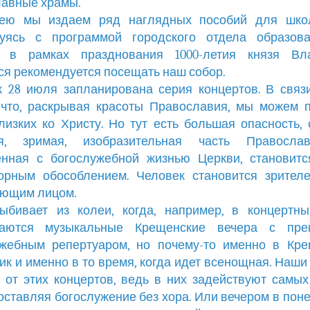
авные храмы.
ею мы издаем ряд наглядных пособий для школ
зуясь с программой городского отдела образова
й в рамках празднования 1000-летия князя Вл
я рекомендуется посещать наш собор.
 28 июля запланирована серия концертов. В связ
 что, раскрывая красоты Православия, мы можем 
лизких ко Христу. Но тут есть большая опасность, 
я, зримая, изобразительная часть Правосла
енная с богослужебной жизнью Церкви, становитс
орным обособлением. Человек становится зрителе
ующим лицом.
ыбивает из колеи, когда, например, в концертны
ваются музыкальные Крещенские вечера с пре
ужебным репертуаром, но почему-то именно в Кре
ик и именно в то время, когда идет всенощная. Наши
 от этих концертов, ведь в них задействуют самы
 оставляя богослужение без хора. Или вечером в пон