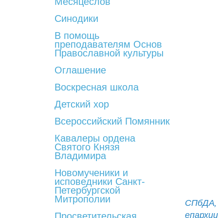
Месяцеслов
Синодики
В помощь
преподавателям Основ
Православной культуры
Оглашение
Воскресная школа
Детский хор
Всероссийский Помянник
Кавалеры ордена
Святого Князя
Владимира
Новомученики и
исповедники Санкт-
Петербургской
Митрополии
СПбДА,
епархи
Просветительская