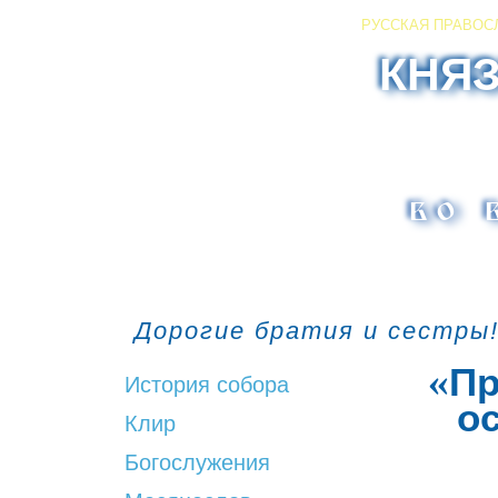
РУССКАЯ ПРАВОС
КНЯ
во 
Дорогие братия и сестры!
«Пр
История собора
о
Клир
Богослужения