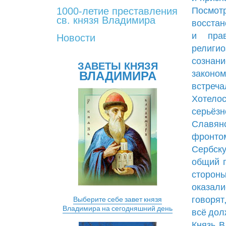
1000-летие преставления
Посмот
св. князя Владимира
восстан
и пра
Новости
религио
сознани
ЗАВЕТЫ КНЯЗЯ
законом
ВЛАДИМИРА
встреча
Хотелос
серьёз
Славян
фронто
Сербску
общий п
стороны
оказали
говорят
Выберите себе завет князя
Владимира на сегодняшний день
всё дол
Князь В