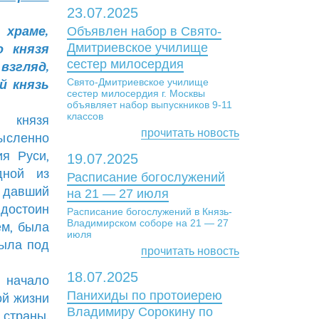
23.07.2025
 храме,
Объявлен набор в Свято-
Дмитриевское училище
о князя
сестер милосердия
взгляд,
Свято-Дмитриевское училище
й князь
сестер милосердия г. Москвы
объявляет набор выпускников 9-11
классов
о князя
прочитать новость
мысленно
я Руси,
19.07.2025
дной из
Расписание богослужений
, давший
на 21 — 27 июля
достоин
Расписание богослужений в Князь-
Владимирском соборе на 21 — 27
ем, была
июля
была под
прочитать новость
18.07.2025
 начало
Панихиды по протоиерею
ой жизни
Владимиру Сорокину по
 страны.