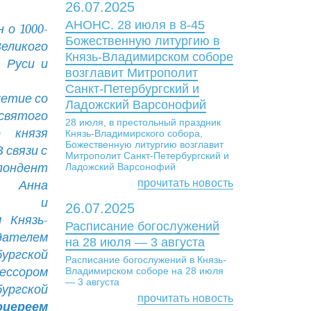
26.07.2025
АНОНС. 28 июля в 8-45
 о 1000-
Божественную литургию в
еликого
Князь-Владимирском соборе
 Руси и
возглавит Митрополит
Санкт-Петербургский и
летие со
Ладожский Варсонофий
ятого
28 июля, в престольный праздник
о князя
Князь-Владимирского собора,
Божественную литургию возглавит
 связи с
Митрополит Санкт-Петербургский и
ондент
Ладожский Варсонофий
прочитать новость
» Анна
ась и
26.07.2025
 Князь-
Расписание богослужений
едателем
на 28 июля — 3 августа
ргской
Расписание богослужений в Князь-
фессором
Владимирском соборе на 28 июля
— 3 августа
ургской
прочитать новость
оиереем