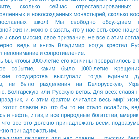
рите, сколько сейчас отреставрированных 
овленных и новосозданных монастырей, сколько во
вославных школ! Мы свободно обсуждаем в
зной жизни, можно сказать, что у нас есть свое наци
е и своя миссия, свое призвание. Не все с этим согла
ерно, ведь и князь Владимир, когда крестил Ру
л непонимание и сопротивление.
ь бы, чтобы 1000-летие его кончины превратилось в 
ное событие, каким было 1000-летие Крещени
ские государства выступали тогда единым д
м, не было разделения на Белорусскую, Укра
ю, Болгарскую или Русскую ветвь. Для всех славян
раздник, и с этим фактом считался весь мир! Ясно
 хотят славян во что бы то ни стало ослабить, ве
сь и нефть, и газ, и все природные богатства, амери
, что всё это должно принадлежать всем, подразуме
жно принадлежать им.
ладимир является для нас, славян — русских, бел