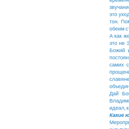
времен
звучани
это ухо
тон. По
обеим с
А как ж
это не 
Божий 
постоян
самих 
прощени
славян
объедин
Дай Бо
Владими
идеал, 
Какие 
Меропри