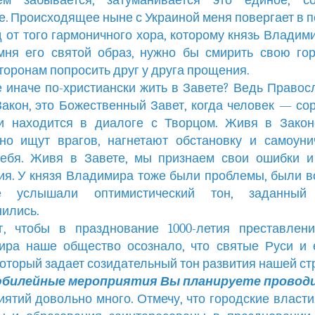
ем забывается, затуманивается это единое, со
е. Происходящее ныне с Украиной меня повергает в 
д от того гармоничного хора, которому князь Владим
мня его святой образ, нужно бы смирить свою г
торонам попросить друг у друга прощения.
е иначе по-христиански жить в Завете? Ведь Право
Закон, это Божественный Завет, когда человек — со
и находится в диалоге с Творцом. Живя в Закон
но ищут врагов, нагнетают обстановку и самоун
себя. Живя в Завете, мы признаем свои ошибки и
я. У князя Владимира тоже были проблемы, были в
е услышали оптимистический тон, заданны
ились.
г, чтобы в празднование 1000-летия преставлени
ра наше общество осознало, что святые Руси и 
который задает созидательный тон развития нашей ст
юбилейные мероприятия Вы планируете провод
ятий довольно много. Отмечу, что городские власти