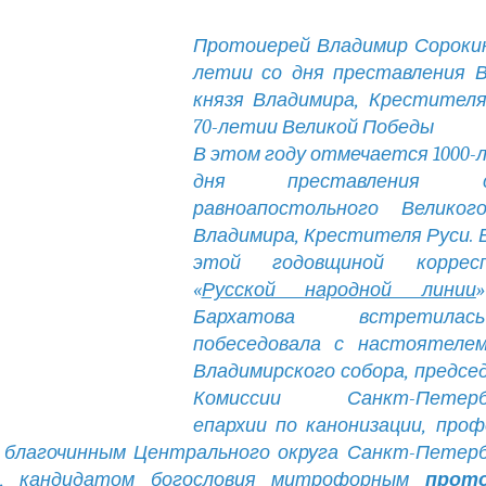
Протоиерей Владимир Сорокин
летии со дня преставления В
князя Владимира, Крестителя
70-летии Великой Победы
В этом году отмечается 1000-
дня преставления св
равноапостольного Великог
Владимира, Крестителя Руси. В
этой годовщиной корресп
«
Русской народной линии
Бархатова встретил
побеседовала с настоятелем
Владимирского собора, предс
Комиссии Санкт-Петербу
епархии по канонизации, про
 благочинным Центрального округа Санкт-Петерб
и, кандидатом богословия митрофорным
прот