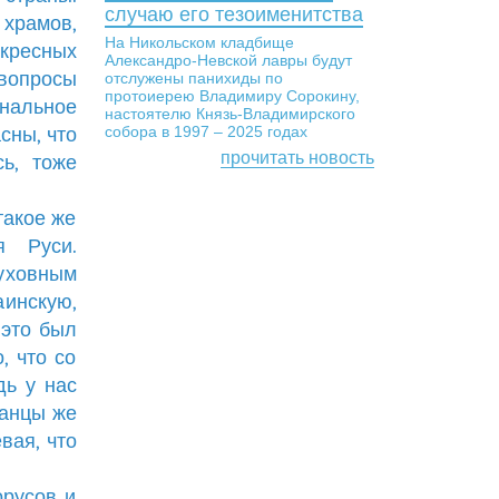
случаю его тезоименитства
храмов,
На Никольском кладбище
скресных
Александро-Невской лавры будут
опросы
отслужены панихиды по
протоиерею Владимиру Сорокину,
ональное
настоятелю Князь-Владимирского
собора в 1997 – 2025 годах
сны, что
прочитать новость
сь, тоже
такое же
я Руси.
уховным
инскую,
 это был
, что со
дь у нас
канцы же
вая, что
орусов и