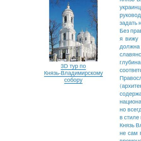
украинц
руковод
задать н
Без пра
я вижу 
должна 
славян
глубин
3D тур по
соответ
Князь-Владимирскому
Право
собору
(архите
содержа
национа
но всег
в стиле
Князь В
не сам 