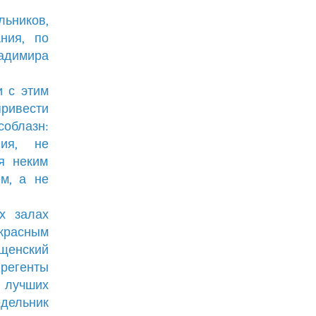
ьников,
ния, по
адимира
и с этим
привести
соблазн:
вия, не
я неким
м, а не
х залах
красным
щенский
 регенты
х лучших
едельник