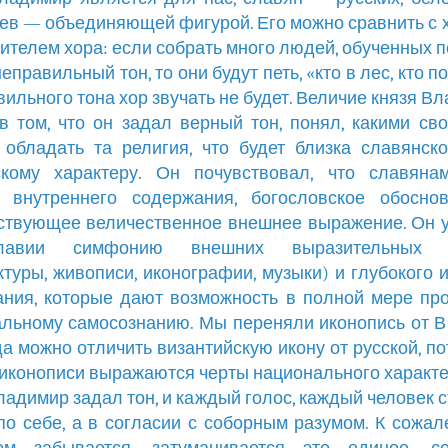
ев — объединяющей фигурой. Его можно сравнить с
ителем хора: если собрать много людей, обученных п
еправильный тон, то они будут петь, «кто в лес, кто п
вильного тона хор звучать не будет. Величие князя В
в том, что он задал верный тон, понял, какими св
обладать та религия, что будет близка славянск
скому характеру. Он почувствовал, что славяна
а внутреннего содержания, богословское обоснов
ствующее величественное внешнее выражение. Он 
славии симфонию внешних выразительных с
ктуры, живописи, иконографии, музыки) и глубокого 
ния, которые дают возможность в полной мере пр
льному самосознанию. Мы переняли иконопись от В
да можно отличить византийскую икону от русской, по
 иконописи выражаются черты национального характе
ладимир задал тон, и каждый голос, каждый человек с
по себе, а в согласии с соборным разумом. К сожал