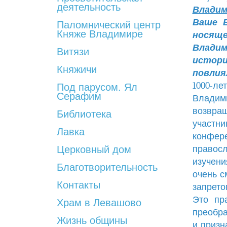
деятельность
Владим
Ваше В
Паломнический центр
Княже Владимире
носяще
Владим
Витязи
истори
Княжичи
повлия
1000-л
Под парусом. Ял
Серафим
Владими
возвра
Библиотека
участн
Лавка
конфере
Церковный дом
правос
изучени
Благотворительность
очень с
Контакты
запрето
Это пр
Храм в Левашово
преобра
Жизнь общины
и призн