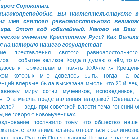
иром Сорокиным
.
ысокопреподобие, Вы настоятельствуете в
м имя святого равноапостольного великог
ира. Этот год юбилейный. Каково на Ваш 
ческое значение Крестителя Руси? Как Велики
л на историю нашего государства?
етие преставления святого равноапостольног
ра — событие великое. Когда я думаю о нём, то 
щаюсь к торжествам в память 1000-летия Крещени
иком которых мне довелось быть. Тогда на о
нций впервые была высказана мысль, что 20-й век
лавному миру сотни мучеников, исповедников, 
я. Эта мысль, представленная владыкой Ювенали
мелой — ведь при советской власти тема гонений 
м, не говоря о новомучениках.
азднование послужило тому, что общество наше
жаться, стало внимательнее относиться к религиозн
ало роль Русской Православной Церкви в развитии