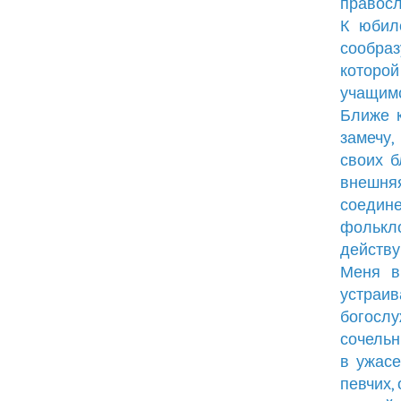
правосл
К юбил
сообра
которо
учащимс
Ближе к
замечу,
своих б
внешня
соедин
фолькл
действ
Меня в
устраи
богосл
сочельн
в ужасе
певчих,