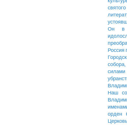
культу
святог
литерат
устоявш
Он в 
идолос
преобр
Россия 
Городск
собора,
силами
убранст
Владим
Наш со
Владими
именами
орден 
Церковь