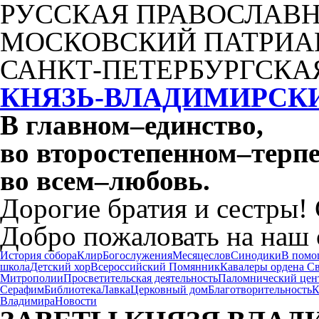
РУССКАЯ ПРАВОСЛАВН
МОСКОВСКИЙ ПАТРИА
САНКТ-ПЕТЕРБУРГСКА
КНЯЗЬ-ВЛАДИМИРСК
В главном
–
единство,
во второстепенном
–
терпе
во всем
–
любовь.
Дорогие братия и сестры!
Добро пожаловать на наш 
История собора
Клир
Богослужения
Месяцеслов
Синодики
В помо
школа
Детский хор
Всероссийский Помянник
Кавалеры ордена С
Митрополии
Просветительская деятельность
Паломнический цен
Серафим
Библиотека
Лавка
Церковный дом
Благотворительность
К
Владимира
Новости