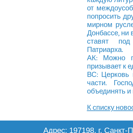
от междоусоб
попросить дру
мирном русле
Донбассе, ни 
ставят под
Патриарха.
АК: Можно п
призывает к е
ВС: Церковь 
части. Госп
объединять и 
К списку ново
Адрес: 197198, г. Санкт-П