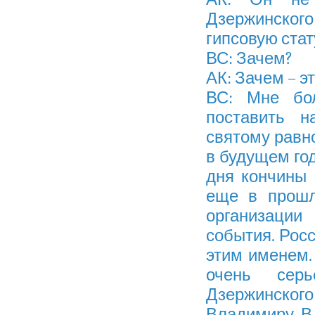
Дзержинско
гипсовую стат
ВС: Зачем?
АК: Зачем – э
ВС: Мне бо
поставить н
святому равн
в будущем год
дня кончины 
еще в прошл
организации
события. Рос
этим именем. 
очень серь
Дзержинско
Владимиру. В 