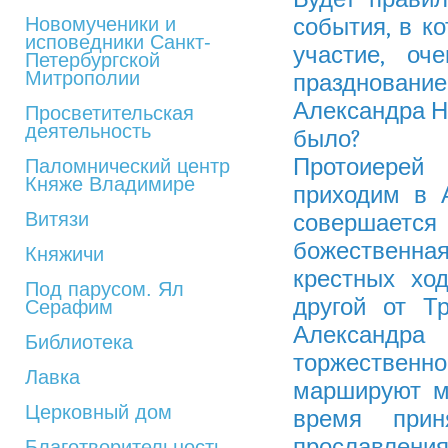
Новомученики и
события, в к
исповедники Санкт-
участие, о
Петербургской
Митрополии
празднование
Александра Не
Просветительская
деятельность
было?
Протоиерей
Паломнический центр
Княже Владимире
приходим в 
Витязи
совершает
божественн
Княжичи
крестных ход
Под парусом. Ял
другой от Т
Серафим
Александра
Библиотека
торжественн
Лавка
маршируют м
Церковный дом
время прин
прославлени
Благотворительность