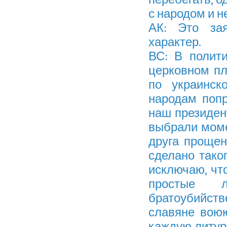
с народом и н
АК: Это зая
характер.
ВС: В полит
церковном пл
по украинск
народам попр
наш президен
выбрали моме
друга прощен
сделано таког
исключаю, что
простые 
братоубийстве
славяне вою
каждую литург