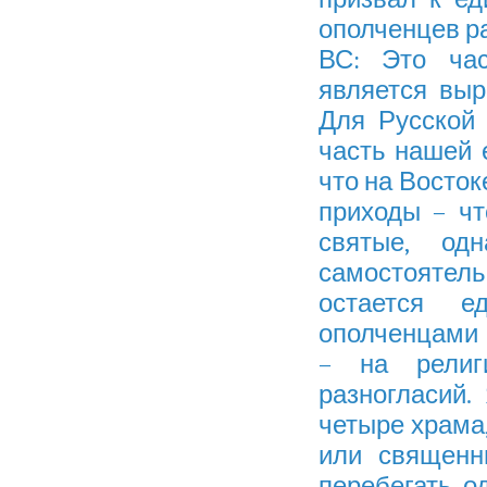
ополченцев ра
ВС: Это час
является выр
Для Русской
часть нашей 
что на Восток
приходы – чт
святые, од
самостояте
остается е
ополченцами и
– на религ
разногласий.
четыре храма,
или священн
перебегать, о