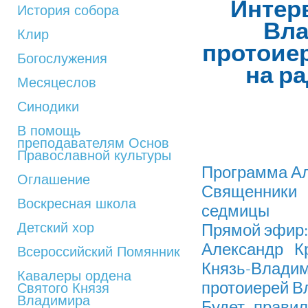
Интер
История собора
Вла
Клир
протоие
Богослужения
на р
Месяцеслов
Синодики
В помощь
преподавателям Основ
Православной культуры
Программа Ал
Оглашение
Священники
Воскресная школа
седмицы
Детский хор
Прямой эфир: 
Александр К
Всероссийский Помянник
Князь-Влади
Кавалеры ордена
протоиерей В
Святого Князя
Владимира
Будет прави