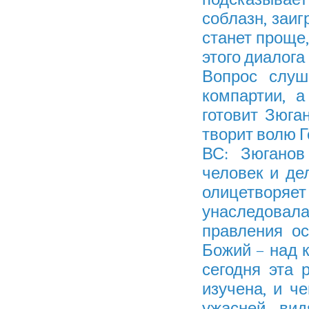
соблазн, заиг
станет проще,
этого диалога
Вопрос слуш
компартии, 
готовит Зюга
творит волю Г
ВС: Зюганов
человек и дел
олицетворя
унаследова
правления ос
Божий – над к
сегодня эта 
изучена, и ч
ужасней вид