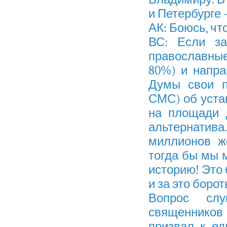
и Петербурге –
АК: Боюсь, чт
ВС: Если за
православные
80%) и напра
Думы свои п
СМС) об уста
на площади 
альтернатив
миллионов ж
тогда бы мы 
историю! Это 
и за это борот
Вопрос слу
священников
призвал к ед