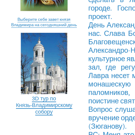
городе. Гос
проект.
Выберите себе завет князя
День Алексан
Владимира на сегодняшний день
нас. Слава Бо
Благовещенс
Александро-Н
культурное яв
зал, где рег
Лавра несет 
монашескую 
паломников,
3D тур по
поистине свят
Князь-Владимирскому
Вопрос слуша
собору
вручение орд
(Зюганову).
ВС: Меня это