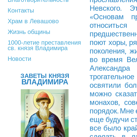
Невского. 
Контакты
«Основам пр
Храм в Левашово
относит
Жизнь общины
предшественн
поют хоры, р
1000-летие преставления
св. князя Владимира
поколения, 
Новости
во время Ве
Александра
ЗАВЕТЫ КНЯЗЯ
трогательно
ВЛАДИМИРА
освятили бо
можно сказат
монахов, со
порядок. Мне 
еще будучи с
все было край
сделать в л