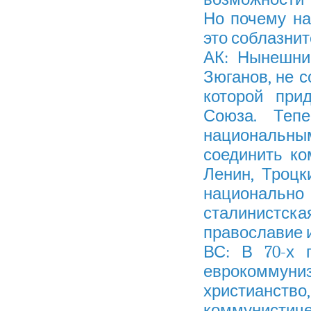
Но почему на
это соблазнит
АК: Нынешни
Зюганов, не 
которой при
Союза. Теп
национальн
соединить ко
Ленин, Троцк
национально
сталинистск
православие и
ВС: В 70-х 
еврокоммун
христианство
коммунист