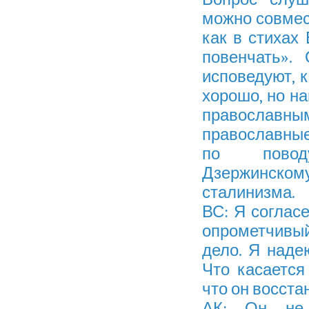
можно совмес
как в стихах
повенчать».
исповедуют, к
хорошо, но на
православн
православные
по поводу
Дзержинск
сталинизма.
ВС: Я согласе
опрометчивы
дело. Я наде
Что касается
что он восста
АК: Он не 