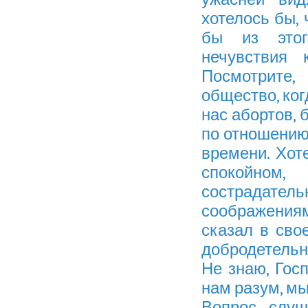
хотелось бы,
бы из этого
нечувствия 
Посмотрите
общество, ког
нас абортов, 
по отношению 
времени. Хот
спокойном,
сострадат
соображения
сказал в сво
добродетельн
Не знаю, Госп
нам разум, мы
Вопрос слуш