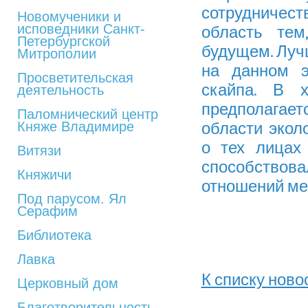
сотрудничес
Новомученики и
исповедники Санкт-
область тем
Петербургской
будущем. Луч
Митрополии
на данном э
Просветительская
скайпа. В х
деятельность
предполагает
Паломнический центр
Княже Владимире
области экол
о тех лицах
Витязи
способствов
Княжичи
отношений ме
Под парусом. Ял
Серафим
Библиотека
Лавка
К списку ново
Церковный дом
Благотворительность