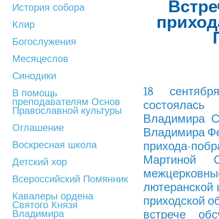
Встре
История собора
приход
Клир
Богослужения
Месяцеслов
Синодики
18 сентябр
В помощь
преподавателям Основ
состоялась
Православной культуры
Владимира С
Оглашение
Владимира Фе
Воскресная школа
прихода-побр
Мартиной С
Детский хор
межцерковн
Всероссийский Помянник
лютеранской 
Кавалеры ордена
приходской об
Святого Князя
встрече обс
Владимира