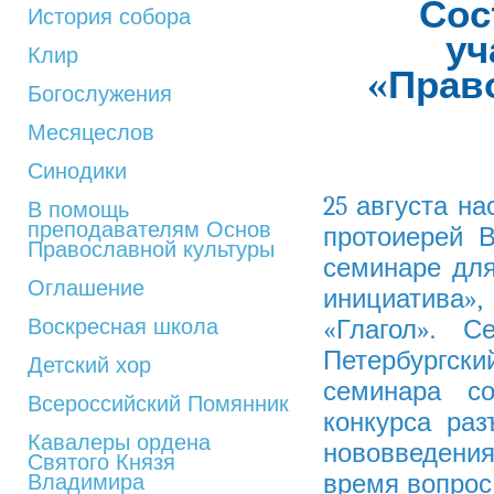
Сос
История собора
уч
Клир
«Прав
Богослужения
Месяцеслов
Синодики
25 августа н
В помощь
преподавателям Основ
протоиерей 
Православной культуры
семинаре для
Оглашение
инициатива
Воскресная школа
«Глагол». С
Петербургск
Детский хор
семинара со
Всероссийский Помянник
конкурса ра
Кавалеры ордена
нововведения 
Святого Князя
время вопрос
Владимира