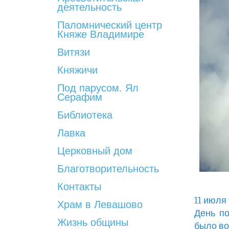
деятельность
Паломнический центр
Княже Владимире
Витязи
Княжичи
Под парусом. Ял
Серафим
Библиотека
Лавка
Церковный дом
Благотворительность
Контакты
11 июля
Храм в Левашово
День по
Жизнь общины
было во