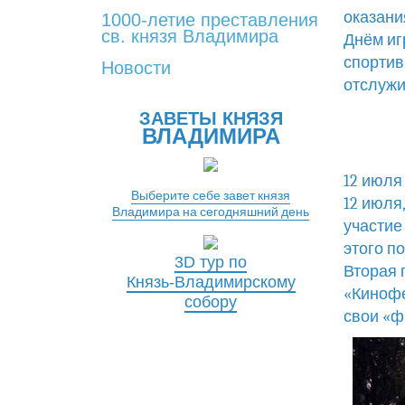
оказани
1000-летие преставления
св. князя Владимира
Днём иг
спортив
Новости
отслужи
ЗАВЕТЫ КНЯЗЯ
ВЛАДИМИРА
12 июля
Выберите себе завет князя
12 июля
Владимира на сегодняшний день
участие
этого п
3D тур по
Вторая 
Князь-Владимирскому
«Кинофе
собору
свои «ф