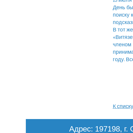
13 июля
День бы
поиску 
подсказ
В тот ж
«Витязе
членом 
принима
году. В
К списк
Адрес: 197198, г. 