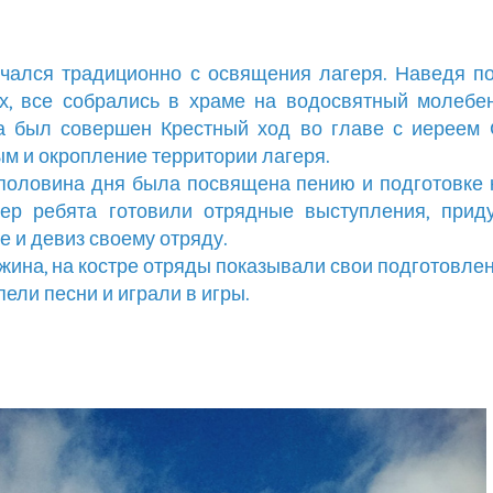
чался традиционно с освящения лагеря. Наведя п
х, все собрались в храме на водосвятный молебе
а был совершен Крестный ход во главе с иереем 
м и окропление территории лагеря.
половина дня была посвящена пению и подготовке к
тер ребята готовили отрядные выступления, прид
е и девиз своему отряду.
жина, на костре отряды показывали свои подготовле
пели песни и играли в игры.