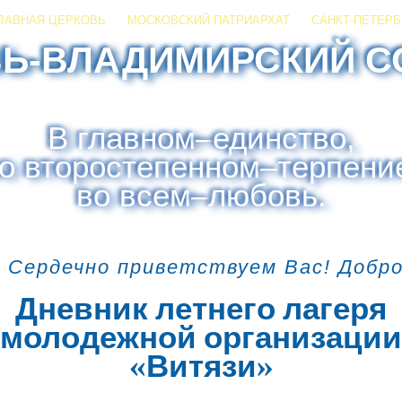
ЛАВНАЯ ЦЕРКОВЬ
МОСКОВСКИЙ ПАТРИАРХАТ
САНКТ-ПЕТЕРБ
ЗЬ-ВЛАДИМИРСКИЙ С
В главном
–
единство,
о второстепенном
–
терпени
во всем
–
любовь.
 Сердечно приветствуем Вас! Добр
Дневник летнего лагеря
молодежной организации
«Витязи»