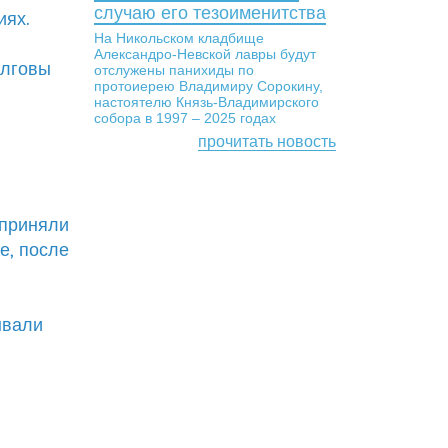
случаю его тезоименитства
иях.
На Никольском кладбище
Александро-Невской лавры будут
олговы
отслужены панихиды по
протоиерею Владимиру Сорокину,
настоятелю Князь-Владимирского
собора в 1997 – 2025 годах
прочитать новость
 приняли
е, после
ывали