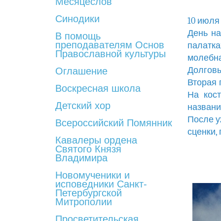
Месяцеслов
Синодики
10 июля
День на
В помощь
преподавателям Основ
палатка
Православной культуры
молебн
Долговы
Оглашение
Вторая 
Воскресная школа
На кос
Детский хор
названи
После у
Всероссийский Помянник
сценки, 
Кавалеры ордена
Святого Князя
Владимира
Новомученики и
исповедники Санкт-
Петербургской
Митрополии
Просветительская