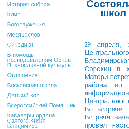
Состоял
История собора
школ 
Клир
Богослужения
Месяцеслов
29 апреля, 
Синодики
Центрально
В помощь
преподавателям Основ
Владимирск
Православной культуры
Сорокин в 
Оглашение
Матери встре
района во 
Воскресная школа
информаци
Детский хор
Центрального
Всероссийский Помянник
Во встрече 
Кавалеры ордена
Встреча нача
Святого Князя
провел наст
Владимира