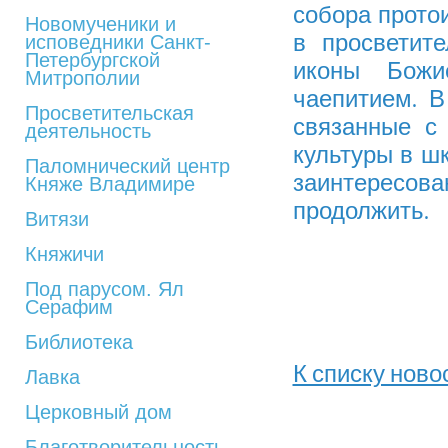
собора прото
Новомученики и
в просветит
исповедники Санкт-
Петербургской
иконы Божи
Митрополии
чаепитием. 
Просветительская
связанные с
деятельность
культуры в ш
Паломнический центр
заинтересова
Княже Владимире
продолжить.
Витязи
Княжичи
Под парусом. Ял
Серафим
Библиотека
К списку ново
Лавка
Церковный дом
Благотворительность