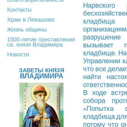
Нарвского
Контакты
бесхозяйст
Храм в Левашово
кладбища 
организациями
Жизнь общины
разрушение
1000-летие преставления
вызывает п
св. князя Владимира
кладбище. На
Новости
Управлении к
что все делае
ЗАВЕТЫ КНЯЗЯ
ВЛАДИМИРА
найти насто
ответственнос
В ходе встр
собора прот
«Попытка с
кладбища для
потому что он