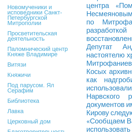
центра «По
Новомученики и
исповедники Санкт-
Несмеяновым
Петербургской
по Митрофа
Митрополии
разработк
Просветительская
восстановле
деятельность
Депутат А
Паломнический центр
Княже Владимире
настоятелю х
Митрофаниев
Витязи
Косых архивны
Княжичи
как надгро
Под парусом. Ял
использова
Серафим
Нарвского 
Библиотека
документов и
Лавка
Кирову следу
«Сообщаем Ва
Церковный дом
использова
Благотворительность