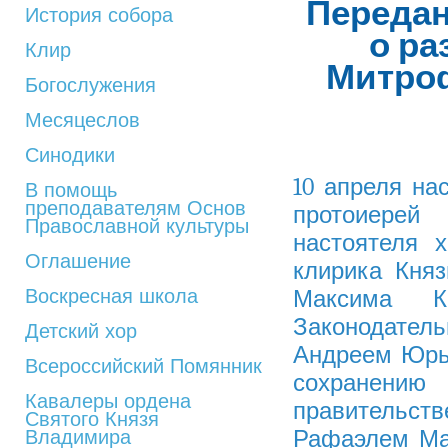
Переда
История собора
о ра
Клир
Митро
Богослужения
Месяцеслов
Синодики
10 апреля на
В помощь
преподавателям Основ
протоиерей
Православной культуры
настоятеля 
Оглашение
клирика Кня
Воскресная школа
Максима К
Законодател
Детский хор
Андреем Юрь
Всероссийский Помянник
сохранени
Кавалеры ордена
правительст
Святого Князя
Рафаэлем Ма
Владимира