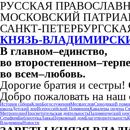
РУССКАЯ ПРАВОСЛАВН
МОСКОВСКИЙ ПАТРИА
САНКТ-ПЕТЕРБУРГСКА
КНЯЗЬ-ВЛАДИМИРСК
В главном
–
единство,
во второстепенном
–
терпе
во всем
–
любовь.
Дорогие братия и сестры!
Добро пожаловать на наш 
История собора
Клир
Богослужения
Месяцеслов
Синодики
В помо
школа
Детский хор
Всероссийский Помянник
Кавалеры ордена С
Митрополии
Просветительская деятельность
Паломнический цен
Серафим
Библиотека
Лавка
Церковный дом
Благотворительность
К
Владимира
Новости