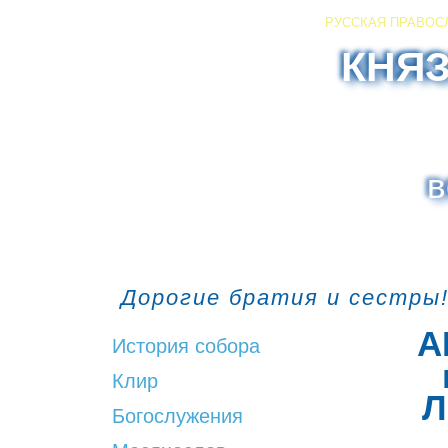
РУССКАЯ ПРАВОС
КНЯ
в
Дорогие братия и сестры!
А
История собора
Клир
Л
Богослужения