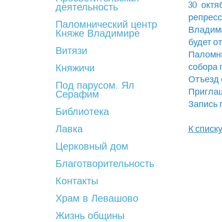
30 октя
деятельность
репресс
Паломнический центр
Владими
Княже Владимире
будет о
Витязи
Паломни
собора 
Княжичи
Отъезд 
Под парусом. Ял
Пригла
Серафим
Запись п
Библиотека
Лавка
К списк
Церковный дом
Благотворительность
Контакты
Храм в Левашово
Жизнь общины