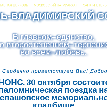
ЛАВНАЯ ЦЕРКОВЬ
МОСКОВСКИЙ ПАТРИАРХАТ
САНКТ-ПЕТЕРБ
ЗЬ-ВЛАДИМИРСКИЙ С
В главном
–
единство,
о второстепенном
–
терпени
во всем
–
любовь.
 Сердечно приветствуем Вас! Добр
НОНС. 30 октября состоит
паломническая поездка н
евашовское мемориальн
кладбище