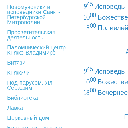
45
9
Исповедь
Новомученики и
исповедники Санкт-
00
10
Божестве
Петербургской
Митрополии
00
18
Полиеле
Просветительская
деятельность
Паломнический центр
Княже Владимире
Витязи
45
9
Исповедь
Княжичи
00
10
Божестве
Под парусом. Ял
Серафим
00
18
Вечернее
Библиотека
Лавка
П
Церковный дом
Благотворительность