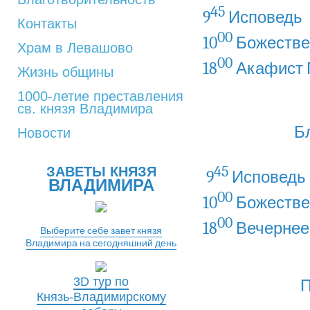
45
9
Исповедь
Контакты
00
10
Божестве
Храм в Левашово
00
18
Акафист 
Жизнь общины
1000-летие преставления
св. князя Владимира
Б
Новости
45
ЗАВЕТЫ КНЯЗЯ
9
Исповедь
ВЛАДИМИРА
00
10
Божестве
00
18
Вечернее
Выберите себе завет князя
Владимира на сегодняшний день
3D тур по
П
Князь-Владимирскому