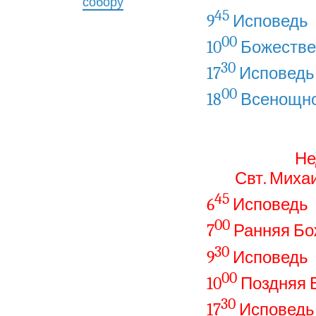
собору
45
9
Исповедь
00
10
Божестве
30
17
Исповедь
00
18
Всенощно
Не
Свт. Миха
45
6
Исповедь
00
7
Ранняя Бо
30
9
Исповедь
00
10
Поздняя 
30
17
Исповедь