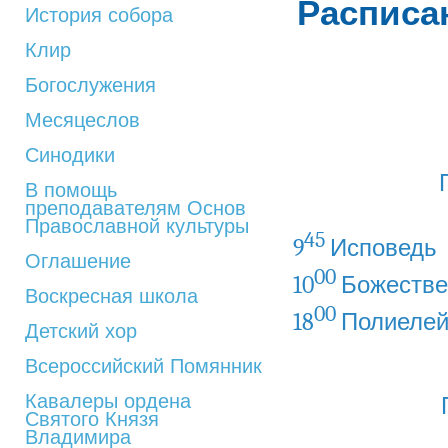
Расписа
История собора
Клир
Богослужения
Месяцеслов
Синодики
В помощь
преподавателям Основ
Православной культуры
45
9
Исповедь
Оглашение
00
10
Божестве
Воскресная школа
00
18
Полиеле
Детский хор
Всероссийский Помянник
Кавалеры ордена
Святого Князя
Владимира