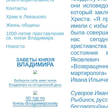
они исповедо
Контакты
который закл
Храм в Левашово
Христа: «Я п
Жизнь общины
имели с избыт
была совершен
1000-летие преставления
св. князя Владимира
нас сегод
христианств
Новости
состояния 
Яковлевич 
ЗАВЕТЫ КНЯЗЯ
ВЛАДИМИРА
«Возвращенны
мартиролога
Ивана Ильича
Выберите себе завет князя
Владимира на сегодняшний день
Суворов Иван 
3D тур по
Рыбинск, русс
Князь-Владимирскому
беспартийный