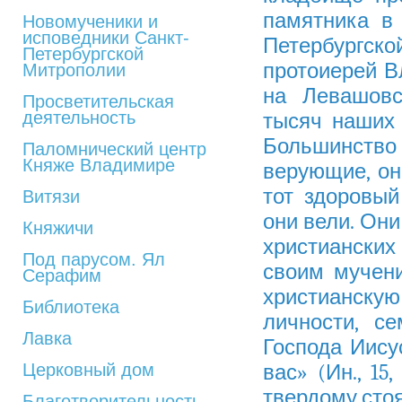
памятника в
Новомученики и
исповедники Санкт-
Петербургс
Петербургской
протоиерей В
Митрополии
на Левашовс
Просветительская
деятельность
тысяч наших 
Большинств
Паломнический центр
Княже Владимире
верующие, он
тот здоровый
Витязи
они вели. Они
Княжичи
христианских
Под парусом. Ял
своим мучен
Серафим
христианскую
Библиотека
личности, с
Лавка
Господа Иисус
Церковный дом
вас» (Ин., 15
твердому стоя
Благотворительность