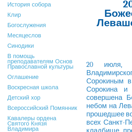
2
История собора
Боже
Клир
Леваш
Богослужения
Месяцеслов
Синодики
В помощь
преподавателям Основ
20 июля, 
Православной культуры
Владимирско
Оглашение
Сорокиным в
Воскресная школа
Сорокина и 
совершена Б
Детский хор
небом на Ле
Всероссийский Помянник
прошедшее во
Кавалеры ордена
всех Санкт-П
Святого Князя
Владимира
кладбище пре