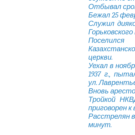
Отбывал срок
Бежал 25 февр
Служил диякон
Горьковского 
Поселился
Казахстанско
церкви.
Уехал в ноябр
1937 г., пыт
ул. Лаврентьева
Вновь арестов
Тройкой НКВ
приговорен к
Расстрелян в г
минут.