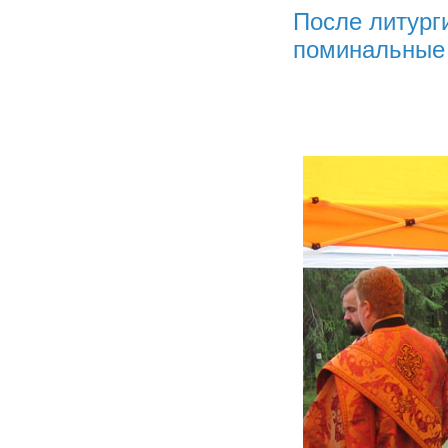
После литург
поминальные 