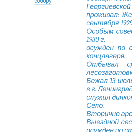
собору
Георгиевской
проживал: Жел
сентября 1929
Особым сове
1930 г.
осужден по 
концлагеря.
Отбывал ср
лесозаготовк
Бежал 13 июля
в г. Ленинград
служил дияко
Село.
Вторично арес
Выездной сес
осужден по ст.