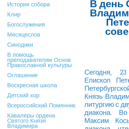
В день 
История собора
Владим
Клир
Пет
Богослужения
сов
Месяцеслов
Синодики
В помощь
преподавателям Основ
Православной культуры
Сегодня, 
Оглашение
Епископ Пет
Воскресная школа
Петербургск
Детский хор
Князь-Влад
литургию с дв
Всероссийский Помянник
диакона. В
Кавалеры ордена
Максим Косы
Святого Князя
Владимира
диакона – чт