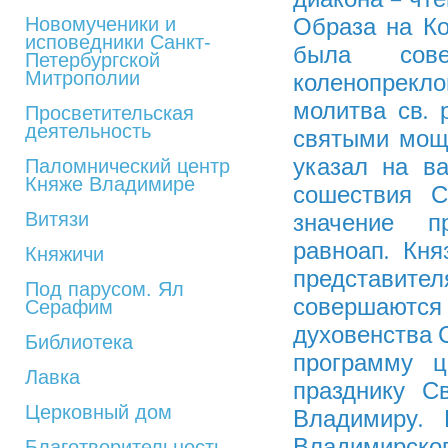
Новомученики и
Образа на К
исповедники Санкт-
была сов
Петербургской
Митрополии
коленопрек
молитва св. 
Просветительская
деятельность
святыми мощ
указал на в
Паломнический центр
Княже Владимире
сошествия С
Витязи
значение пр
равноап. Кн
Княжичи
представите
Под парусом. Ял
совершаются 
Серафим
духовенства 
Библиотека
программу ц
Лавка
празднику С
Церковный дом
Владимиру. 
Владимирск
Благотворительность