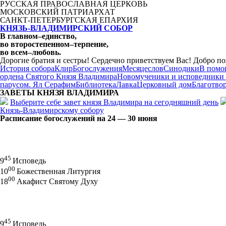
РУССКАЯ ПРАВОСЛАВНАЯ ЦЕРКОВЬ
МОСКОВСКИЙ ПАТРИАРХАТ
САНКТ-ПЕТЕРБУРГСКАЯ ЕПАРХИЯ
КНЯЗЬ-ВЛАДИМИРСКИЙ СОБОР
В главном
–
единство,
во второстепенном
–
терпение,
во всем
–
любовь.
Дорогие братия и сестры! Сердечно приветствуем Вас! Добро по
История собора
Клир
Богослужения
Месяцеслов
Синодики
В помо
ордена Святого Князя Владимира
Новомученики и исповедники
парусом. Ял Серафим
Библиотека
Лавка
Церковный дом
Благотво
ЗАВЕТЫ КНЯЗЯ
ВЛАДИМИРА
Выберите себе завет князя Владимира на сегодняшний день
Князь-Владимирскому собору
Расписание богослужений на 24 — 30 июня
45
9
Исповедь
00
10
Божественная Литургия
00
18
Акафист Святому Духу
45
9
Исповедь