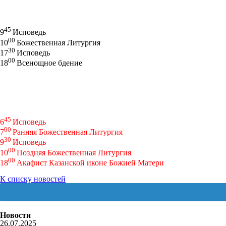
45
9
Исповедь
00
10
Божественная Литургия
30
17
Исповедь
00
18
Всенощное бдение
45
6
Исповедь
00
7
Ранняя Божественная Литургия
30
9
Исповедь
00
10
Поздняя Божественная Литургия
00
18
Акафист Казанской иконе Божией Матери
К списку новостей
Новости
26.07.2025