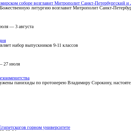
мирском соборе возглавит Митрополит Санкт-Петербургский и
а, Божественную литургию возглавит Митрополит Санкт-Петерб
июля — 3 августа
дия
вляет набор выпускников 9-11 классов
— 27 июля
езоименитства
ужены панихиды по протоиерею Владимиру Сорокину, настоятел
Египетского
в горном университете