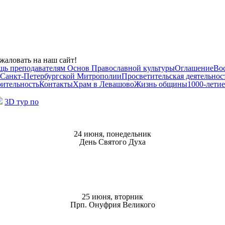
жаловать на наш сайт!
щь преподавателям Основ Православной культуры
Оглашение
Во
 Санкт-Петербургской Митрополии
Просветительская деятельнос
рительность
Контакты
Храм в Левашово
Жизнь общины
1000-летие
3D тур по
24 июня, понедельник
День Святого Духа
25 июня, вторник
Прп. Онуфрия Великого