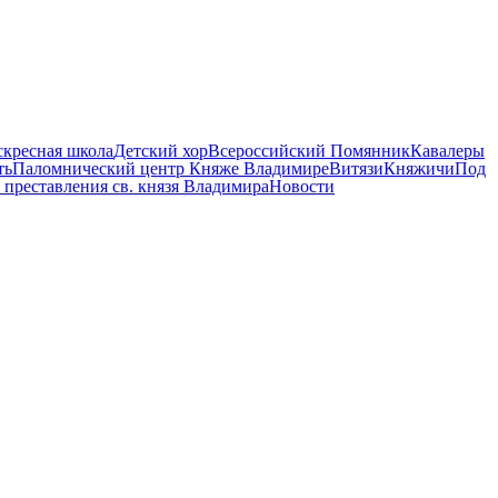
скресная школа
Детский хор
Всероссийский Помянник
Кавалеры
ть
Паломнический центр Княже Владимире
Витязи
Княжичи
Под
 преставления св. князя Владимира
Новости