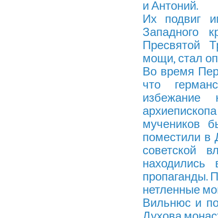
и Антоний.
Их подвиг и
Западного к
Пресвятой Т
мощи, стал оп
Во время Пер
что герман
избежание 
архиепископа
мучеников б
поместили в 
советской в
находились 
пропаганды. 
нетленные мощ
Вильнюс и по
Духова монас