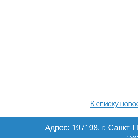
К списку ново
Адрес: 197198, г. Санкт-П
we