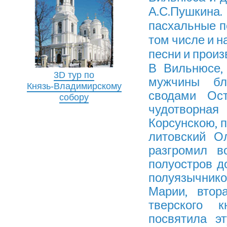
А.С.Пушкин
пасхальные п
том числе и н
песни и прои
В Вильнюсе,
3D тур по
мужчины бл
Князь-Владимирскому
сводами Ост
собору
чудотворна
Корсунскою, п
литовский О
разгромил в
полуостров д
полуязычнико
Марии, втор
тверского 
посвятила э