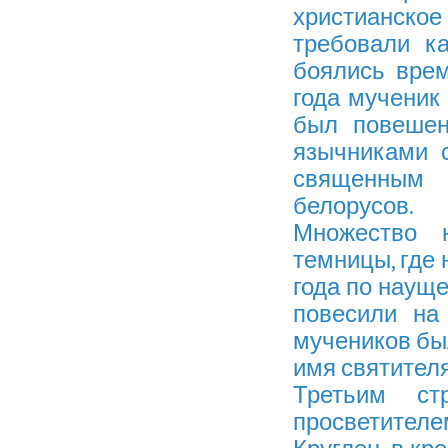
христианск
требовали к
боялись врем
года мученик
был повешен
язычниками 
священным
белорусов.
Множество 
темницы, где 
года по науще
повесили на
мучеников бы
имя святител
Третьим ст
просветителе