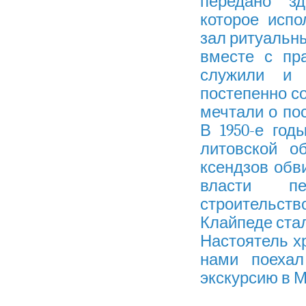
передано з
которое испо
зал ритуальны
вместе с пр
служили и 
постепенно с
мечтали о пос
В 1950-е год
литовской о
ксендзов обви
власти пе
строительств
Клайпеде ста
Настоятель х
нами поехал
экскурсию в 