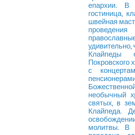
епархии. В
гостиница, к
швейная масте
проведения
православные
удивительно, 
Клайпеды с
Покровского х
с концерта
пенсионерами 
Божественной
необычный х
святых, в зе
Клайпеда. Д
освобождении
молитвы. В