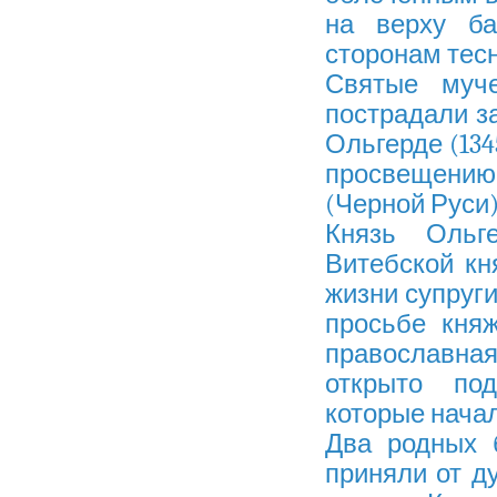
на верху ба
сторонам тес
Святые муч
пострадали з
Ольгерде (134
просвещению
(Черной Руси
Князь Ольг
Витебской кн
жизни супруги
просьбе кня
православная
открыто под
которые нача
Два родных 
приняли от д