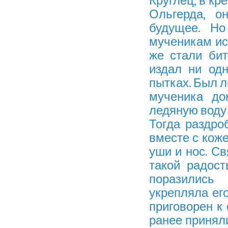
Круглец, в к
Ольгерда, о
будущее. Н
мученикам ис
же стали би
издал ни одн
пытках. Был л
мученика до
ледяную воду 
Тогда раздро
вместе с коже
уши и нос. С
такой радос
поразились
укрепляла ег
приговорен к 
ранее принял