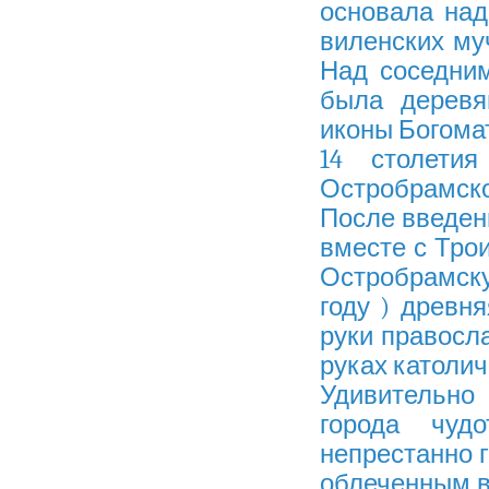
основала на
виленских му
Над соседни
была деревя
иконы Богомат
14 столети
Остробрамско
После введени
вместе с Тро
Остробрамску
году ) древн
руки правосла
руках католич
Удивительно
города чуд
непрестанно 
облеченным в