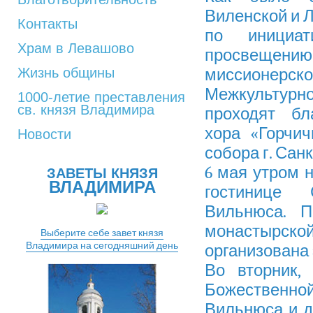
Виленской и Л
Контакты
по инициат
Храм в Левашово
просвещени
Жизнь общины
миссионер
Межкультурно
1000-летие преставления
св. князя Владимира
проходят бл
хора «Горчи
Новости
собора г. Санк
6 мая утром 
ЗАВЕТЫ КНЯЗЯ
ВЛАДИМИРА
гостинице 
Вильнюса. П
монастырской
Выберите себе завет князя
Владимира на сегодняшний день
организована
Во вторник,
Божественно
Вильнюса и д