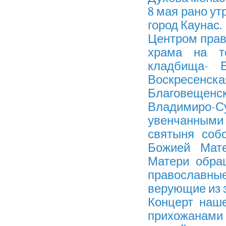
8 мая рано ут
город Каунас.
Центром прав
храма на те
кладбища- 
Воскресенска
Благовещенс
Владимиро-Су
увенчанными 
святыня соб
Божией Мате
Матери обра
православные
верующие из 
Концерт наше
прихожанами