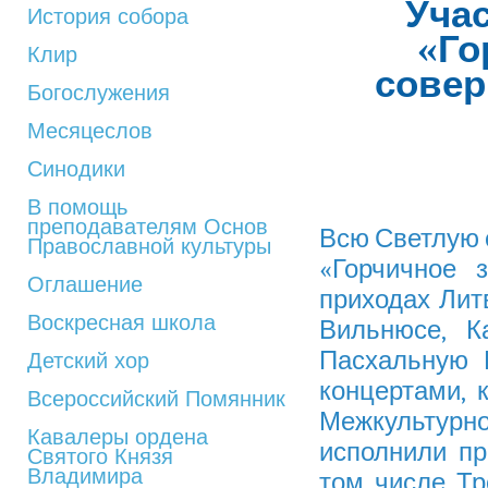
Учас
История собора
«Го
Клир
сове
Богослужения
Месяцеслов
Синодики
В помощь
преподавателям Основ
Всю Светлую 
Православной культуры
«Горчичное 
Оглашение
приходах Лит
Воскресная школа
Вильнюсе, К
Пасхальную 
Детский хор
концертами, 
Всероссийский Помянник
Межкультурно
Кавалеры ордена
исполнили пр
Святого Князя
Владимира
том числе Тр