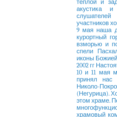
теплой и за
акустика и
слушателей
участников хо
9 мая наша 
курортный го
взморью и п
спели Пасха
иконы Божией
2002 гг Насто
10 и 11 мая 
принял нас 
Николо-Пок
(Негурица). Х
этом храме. П
многофунк
храмовый ком