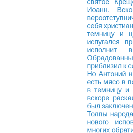
святое Крещ
Иоанн. Вск
вероотступнич
себя христиа
темницу и ц
испугался п
исполнит в
Обрадованны
приблизил к с
Но Антоний н
есть мясо в п
в темницу и 
вскоре раска
был заключен
Толпы народа
нового испо
многих обрати