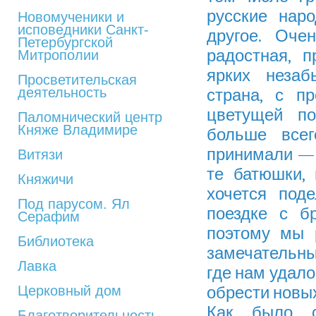
русские нар
Новомученики и
исповедники Санкт-
другое. Оче
Петербургской
радостная, 
Митрополии
ярких незаб
Просветительская
деятельность
страна, с п
цветущей по
Паломнический центр
Княже Владимире
больше всег
принимали — 
Витязи
те батюшки,
Княжичи
хочется под
Под парусом. Ял
поездке с б
Серафим
поэтому мы 
Библиотека
замечательны
Лавка
где нам удал
Церковный дом
обрести новых
Как было с
Благотворительность