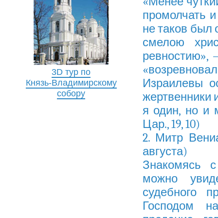
«Менее чутки
промолчать и
не таков был 
смелою хрис
ревностию», 
«возревновал
3D тур по
Израилевы о
Князь-Владимирскому
собору
жертвенники и
я один, но и 
Цар., 19, 10)
2. Митр Вени
августа)
Знакомясь с
можно увиде
судебного п
Господом н