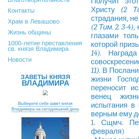
Получит это
Христу
(2 Т
Контакты
страдания, н
Храм в Левашово
(2 Тим. 2. 3-4),
Жизнь общины
глазами тол
1000-летие преставления
которой приз
св. князя Владимира
14).
Наград
Новости
совоскресени
11).
В Послани
ЗАВЕТЫ КНЯЗЯ
жизни Госпо
ВЛАДИМИРА
переносит и
венец жизн
Выберите себе завет князя
испытания в 
Владимира на сегодняшний день
верным ему д
1. Сщмч. Пе
февраля)