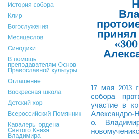
Н
История собора
Вла
Клир
протои
Богослужения
принял
Месяцеслов
«300
Синодики
Алекс
В помощь
преподавателям Основ
Православной культуры
Оглашение
17 мая 2013 
Воскресная школа
собора про
Детский хор
участие в к
Александро-Н
Всероссийский Помянник
о. Владими
Кавалеры ордена
Святого Князя
новомученико
Владимира