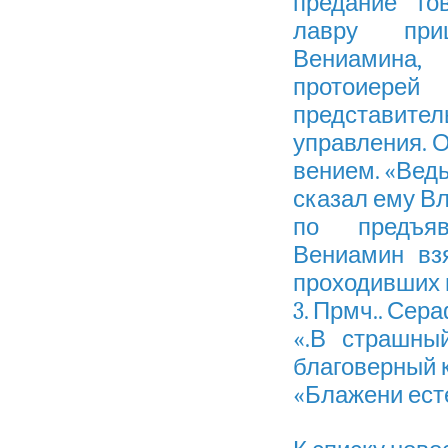
предание го
лавру при
Вениамина
протоиере
представител
управления. О
вением. «Ведь
сказал ему Вл
по предъяв
Вениамин вз
проходивших п
3. Прмч.. Сер
«.В страшны
благоверный 
«Блажени есте 