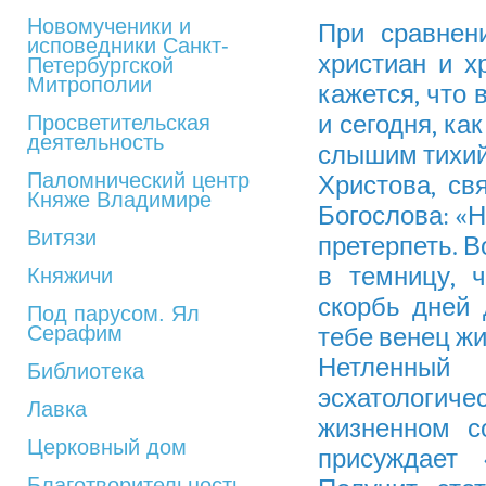
Новомученики и
При сравнен
исповедники Санкт-
христиан и х
Петербургской
Митрополии
кажется, что 
и сегодня, ка
Просветительская
деятельность
слышим тихий
Паломнический центр
Христова, св
Княже Владимире
Богослова: «Н
Витязи
претерпеть. В
в темницу, 
Княжичи
скорбь дней 
Под парусом. Ял
Серафим
тебе венец ж
Нетленны
Библиотека
эсхатологи
Лавка
жизненном с
Церковный дом
присуждает
Благотворительность