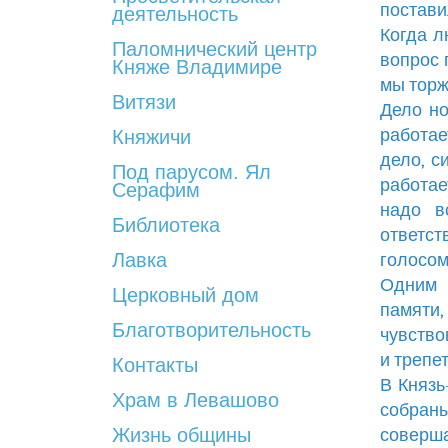
поставил
деятельность
Когда л
Паломнический центр
вопрос 
Княже Владимире
мы торж
Витязи
Дело но
работае
Княжичи
дело, с
Под парусом. Ял
работае
Серафим
надо в
Библиотека
ответс
Лавка
голосом
Одним 
Церковный дом
памяти
Благотворительность
чувство
и трепе
Контакты
В Князь
Храм в Левашово
собраны
Жизнь общины
соверш