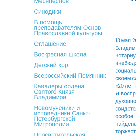
Месяцеслов
Синодики
В помощь
преподавателям Основ
Православной культуры
13 мая 
Оглашение
Владим
Воскресная школа
нотар
внебюд
Детский хор
социал
Всероссийский Помянник
своем с
Кавалеры ордена
«20 лет
Святого Князя
Я воспр
Владимира
духовн
Новомученики и
свидете
исповедники Санкт-
особое 
Петербургской
Митрополии
найдена
торжест
Просветительская