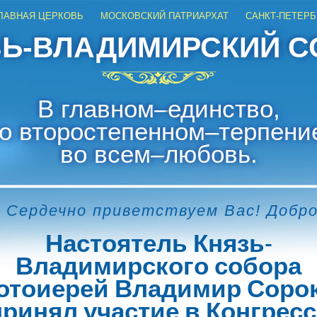
ЛАВНАЯ ЦЕРКОВЬ
МОСКОВСКИЙ ПАТРИАРХАТ
САНКТ-ПЕТЕРБ
ЗЬ-ВЛАДИМИРСКИЙ С
В главном
–
единство,
о второстепенном
–
терпени
во всем
–
любовь.
 Сердечно приветствуем Вас! Добр
Настоятель Князь-
Владимирского собора
отоиерей Владимир Соро
принял участие в Конгресс