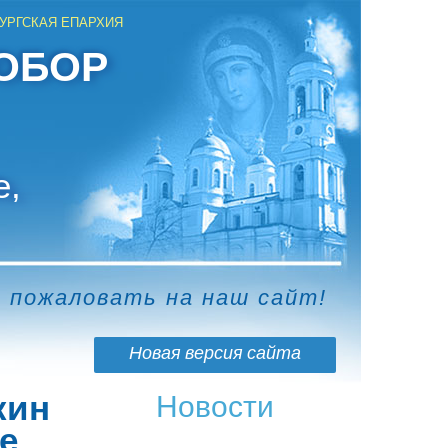
УРГСКАЯ ЕПАРХИЯ
ОБОР
е,
о пожаловать на наш сайт!
Новая версия сайта
кин
Новости
е