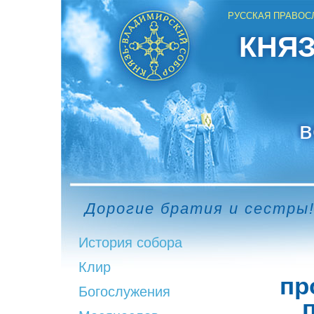
РУССКАЯ ПРАВОС
КНЯ
в
Дорогие братия и сестры!
История собора
Клир
пр
Богослужения