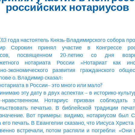
российских нотариусов
2013 года настоятель Князь-Владимирского собора пр
ир Сорокин принял участие в Конгрессе рос
иусов, посвященном 20-летию со дня возро
жетного нотариата России «Нотариат как инс
ьно-экономического развития гражданского общес
лове о. Владимир сказал:
 нотариата в России– это много или мало?
инимаю эту дату в двух аспектах – в историко-культу
о-нравственном. Нотариус призван соблюдать 
льствовать печатью. В библейской традиции печа
значение. Вот примеры: видимо, нотариусом был 
 его печать. В Евангелии сказано, что Иисуса Христа
венно встречали, потом распяли и погребли: «Они