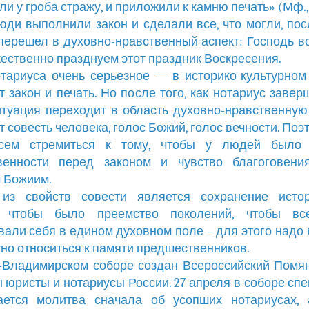
и у гроба стражу, и приложили к камню печать» (Мф., 2
юди выполнили закон и сделали все, что могли, пос
перешел в духовно-нравственный аспект: Господь во
ественно празднуем этот праздник Воскресения.
тариуса очень серьезное — в историко-культурном
т закон и печать. Но после того, как нотариус завер
итуация переходит в область духовно-нравственную
т совесть человека, голос Божий, голос вечности. Поэ
сем стремиться к тому, чтобы у людей было 
твенности перед законом и чувство благоговени
 Божиим.
из свойств совести является сохранение истор
, чтобы было преемство поколений, чтобы в
вали себя в едином духовном поле – для этого надо
тно относиться к памяти предшественников.
-Владимирском соборе создан Всероссийский Помян
 юристы и нотариусы России. 27 апреля в соборе сп
ается молитва сначала об усопших нотариусах, 