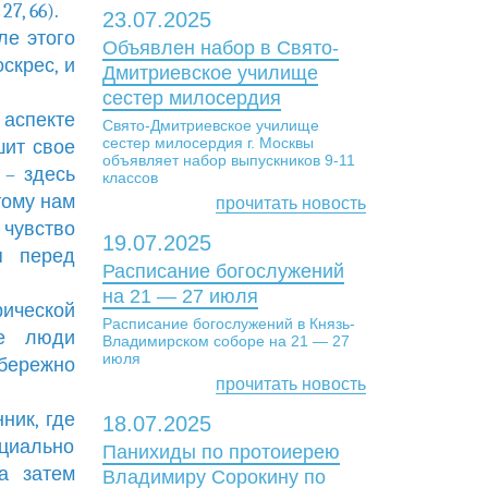
7, 66).
23.07.2025
ле этого
Объявлен набор в Свято-
скрес, и
Дмитриевское училище
сестер милосердия
 аспекте
Свято-Дмитриевское училище
сестер милосердия г. Москвы
шит свое
объявляет набор выпускников 9-11
 – здесь
классов
тому нам
прочитать новость
чувство
19.07.2025
я перед
Расписание богослужений
на 21 — 27 июля
ической
Расписание богослужений в Князь-
се люди
Владимирском соборе на 21 — 27
июля
 бережно
прочитать новость
ник, где
18.07.2025
ециально
Панихиды по протоиерею
а затем
Владимиру Сорокину по