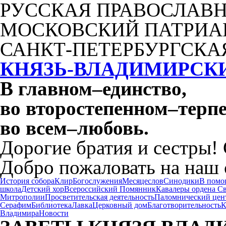
РУССКАЯ ПРАВОСЛАВН
МОСКОВСКИЙ ПАТРИА
САНКТ-ПЕТЕРБУРГСКА
КНЯЗЬ-ВЛАДИМИРСК
В главном
–
единство,
во второстепенном
–
терпе
во всем
–
любовь.
Дорогие братия и сестры!
Добро пожаловать на наш 
История собора
Клир
Богослужения
Месяцеслов
Синодики
В помо
школа
Детский хор
Всероссийский Помянник
Кавалеры ордена С
Митрополии
Просветительская деятельность
Паломнический цен
Серафим
Библиотека
Лавка
Церковный дом
Благотворительность
К
Владимира
Новости