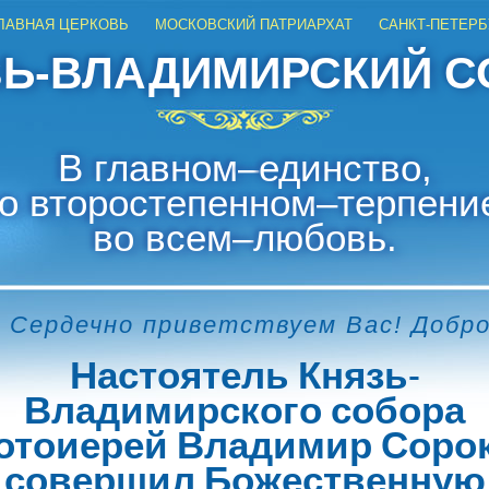
ЛАВНАЯ ЦЕРКОВЬ
МОСКОВСКИЙ ПАТРИАРХАТ
САНКТ-ПЕТЕРБ
ЗЬ-ВЛАДИМИРСКИЙ С
В главном
–
единство,
о второстепенном
–
терпени
во всем
–
любовь.
 Сердечно приветствуем Вас! Добр
Настоятель Князь-
Владимирского собора
отоиерей Владимир Соро
совершил Божественную