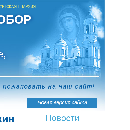
УРГСКАЯ ЕПАРХИЯ
ОБОР
е,
о пожаловать на наш сайт!
Новая версия сайта
кин
Новости