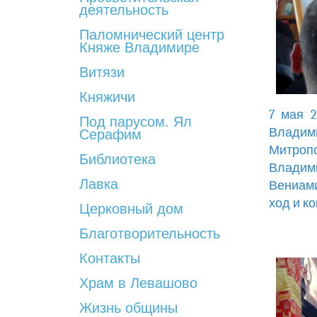
деятельность
Паломнический центр
Княже Владимире
Витязи
Княжичи
7 мая 2
Под парусом. Ял
Владим
Серафим
Митропо
Библиотека
Владими
Лавка
Вениами
ход и к
Церковный дом
Благотворительность
Контакты
Храм в Левашово
Жизнь общины