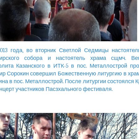
013 года, во вторник Светлой Седмицы настоятел
ирского собора и настоятель храма сщмч. Ве
лита Казанского в ИТК-5 в пос. Металлострой пр
р Сорокин совершил Божественную литургию в хра
на в пос. Металлострой. После литургии состоялся 
онцерт участников Пасзхального фестиваля.