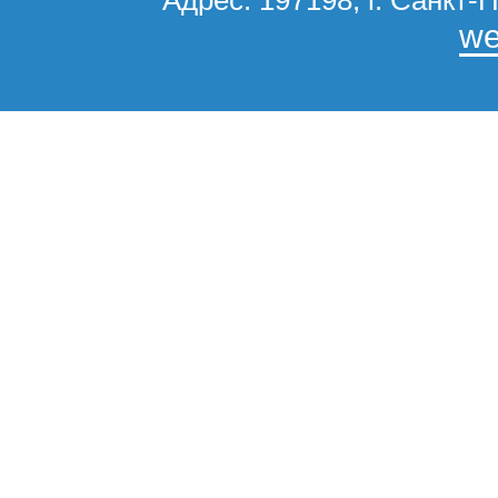
Адрес: 197198, г. Санкт-П
we