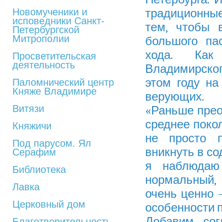
Новомученики и
традиционные
исповедники Санкт-
тем, чтобы 
Петербургской
Митрополии
большого па
хода. Как
Просветительская
деятельность
Владимирско
этом году на
Паломнический центр
Княже Владимире
верующих.
Витязи
«Раньше прео
среднее поко
Княжичи
не просто п
Под парусом. Ял
вникнуть в со
Серафим
я наблюдаю
Библиотека
нормальный,
Лавка
очень ценно 
Церковный дом
особенности 
Добавим, сог
Благотворительность