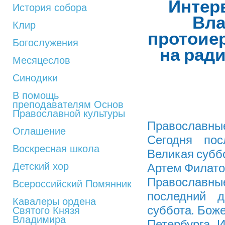
Интер
История собора
Вла
Клир
протоие
Богослужения
на рад
Месяцеслов
Синодики
В помощь
преподавателям Основ
Православной культуры
Православные
Оглашение
Сегодня по
Воскресная школа
Великая субб
Детский хор
Артем Филато
Православные
Всероссийский Помянник
последний 
Кавалеры ордена
суббота. Бож
Святого Князя
Владимира
Петербурга. 