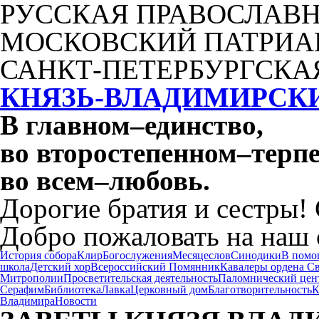
РУССКАЯ ПРАВОСЛАВН
МОСКОВСКИЙ ПАТРИА
САНКТ-ПЕТЕРБУРГСКА
КНЯЗЬ-ВЛАДИМИРСК
В главном
–
единство,
во второстепенном
–
терпе
во всем
–
любовь.
Дорогие братия и сестры!
Добро пожаловать на наш 
История собора
Клир
Богослужения
Месяцеслов
Синодики
В помо
школа
Детский хор
Всероссийский Помянник
Кавалеры ордена С
Митрополии
Просветительская деятельность
Паломнический цен
Серафим
Библиотека
Лавка
Церковный дом
Благотворительность
К
Владимира
Новости