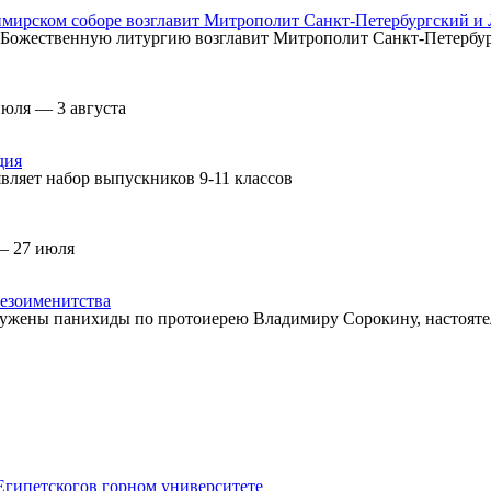
мирском соборе возглавит Митрополит Санкт-Петербургский и
а, Божественную литургию возглавит Митрополит Санкт-Петерб
июля — 3 августа
дия
вляет набор выпускников 9-11 классов
— 27 июля
езоименитства
ужены панихиды по протоиерею Владимиру Сорокину, настоятел
Египетского
в горном университете