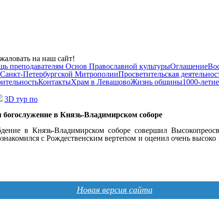
жаловать на наш сайт!
щь преподавателям Основ Православной культуры
Оглашение
Во
 Санкт-Петербургской Митрополии
Просветительская деятельнос
рительность
Контакты
Храм в Левашово
Жизнь общины
1000-летие
3D тур по
богослужение в Князь-Владимирском соборе
 бдение в Князь-Владимирском соборе совершил Высокопрео
накомился с Рождественским вертепом и оценил очень высоко 
Новая версия сайта