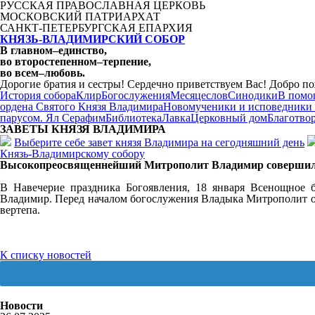
РУССКАЯ ПРАВОСЛАВНАЯ ЦЕРКОВЬ
МОСКОВСКИЙ ПАТРИАРХАТ
САНКТ-ПЕТЕРБУРГСКАЯ ЕПАРХИЯ
КНЯЗЬ-ВЛАДИМИРСКИЙ СОБОР
В главном
–
единство,
во второстепенном
–
терпение,
во всем
–
любовь.
Дорогие братия и сестры! Сердечно приветствуем Вас! Добро по
История собора
Клир
Богослужения
Месяцеслов
Синодики
В помо
ордена Святого Князя Владимира
Новомученики и исповедники
парусом. Ял Серафим
Библиотека
Лавка
Церковный дом
Благотво
ЗАВЕТЫ КНЯЗЯ
ВЛАДИМИРА
Выберите себе завет князя Владимира на сегодняшний день
Князь-Владимирскому собору
Высокопреосвященнейший Митрополит Владимир совершил 
В Навечерие праздника Богоявления, 18 января Всенощное
Владимир. Перед началом богослужения Владыка Митрополит оз
вертепа.
К списку новостей
Новости