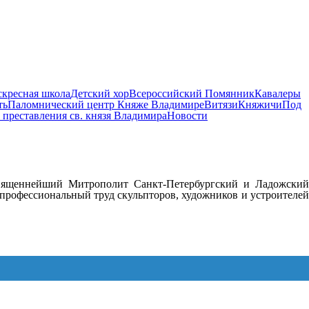
скресная школа
Детский хор
Всероссийский Помянник
Кавалеры
ть
Паломнический центр Княже Владимире
Витязи
Княжичи
Под
 преставления св. князя Владимира
Новости
священнейший Митрополит Санкт-Петербургский и Ладожский
профессиональный труд скульпторов, художников и устроителей