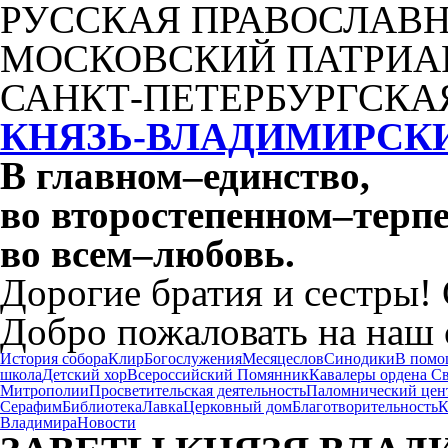
РУССКАЯ ПРАВОСЛАВН
МОСКОВСКИЙ ПАТРИА
САНКТ-ПЕТЕРБУРГСКА
КНЯЗЬ-ВЛАДИМИРСК
В главном
–
единство,
во второстепенном
–
терпе
во всем
–
любовь.
Дорогие братия и сестры!
Добро пожаловать на наш 
История собора
Клир
Богослужения
Месяцеслов
Синодики
В помо
школа
Детский хор
Всероссийский Помянник
Кавалеры ордена С
Митрополии
Просветительская деятельность
Паломнический цен
Серафим
Библиотека
Лавка
Церковный дом
Благотворительность
К
Владимира
Новости