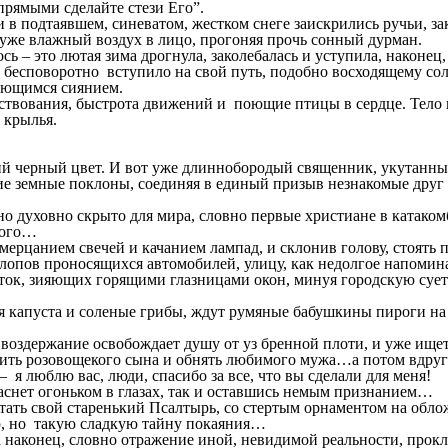
прямыми сделайте стези Его”.
и в подтаявшем, синеватом, жестком снеге заискрились ручьи, з
 уже влажный воздух в лицо, прогоняя прочь сонный дурман.
ь – это лютая зима дрогнула, заколебалась и уступила, наконец
и бесповоротно вступило на свой путь, подобно восходящему сол
вающимся сиянием.
ществования, быстрота движений и поющие птицы в сердце. Тело
 крылья.
кий черный цвет. И вот уже длиннобородый священник, укутанн
кие земные поклоны, соединяя в единый призыв незнакомые друг
 но духовно скрыто для мира, словно первые христиане в катаком
кого…
мерцанием свечей и качанием лампад, и склонив голову, стоять
хлопов проносящихся автомобилей, улицу, как недолгое напомин
ток, зияющих горящими глазницами окон, минуя городскую суету,
капуста и соленые грибы, ждут румяные бабушкины пироги на п
то воздержание освобождает душу от уз бренной плоти, и уже ищ
тить розовощекого сына и обнять любимого мужа…а потом вдруг 
– я люблю вас, люди, спасибо за все, что вы сделали для меня!
аснет огоньком в глазах, так и оставшись немым признанием…
тать свой старенький Псалтырь, со стертым орнаментом на облож
ю, но такую сладкую тайну покаяния…
да наконец, словно отражение иной, невидимой реальности, про