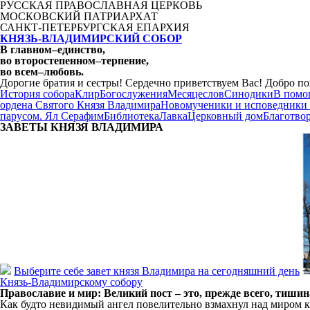
РУССКАЯ ПРАВОСЛАВНАЯ ЦЕРКОВЬ
МОСКОВСКИЙ ПАТРИАРХАТ
САНКТ-ПЕТЕРБУРГСКАЯ ЕПАРХИЯ
КНЯЗЬ-ВЛАДИМИРСКИЙ СОБОР
В главном
–
единство,
во второстепенном
–
терпение,
во всем
–
любовь.
Дорогие братия и сестры! Сердечно приветствуем Вас! Добро по
История собора
Клир
Богослужения
Месяцеслов
Синодики
В помо
ордена Святого Князя Владимира
Новомученики и исповедники
парусом. Ял Серафим
Библиотека
Лавка
Церковный дом
Благотво
ЗАВЕТЫ КНЯЗЯ
ВЛАДИМИРА
Выберите себе завет князя Владимира на сегодняшний день
Князь-Владимирскому собору
Православие и мир: Великий пост – это, прежде всего, тишин
Как будто невидимый ангел повелительно взмахнул над миром к