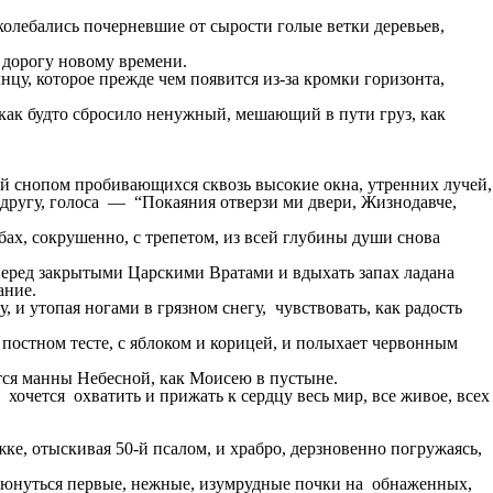
аколебались почерневшие от сырости голые ветки деревьев,
, дорогу новому времени.
нцу, которое прежде чем появится из-за кромки горизонта,
 как будто сбросило ненужный, мешающий в пути груз, как
ый снопом пробивающихся сквозь высокие окна, утренних лучей,
 другу, голоса — “Покаяния отверзи ми двери, Жизнодавче,
бах, сокрушенно, с трепетом, из всей глубины души снова
 перед закрытыми Царскими Вратами и вдыхать запах ладана
ание.
 и утопая ногами в грязном снегу, чувствовать, как радость
остном тесте, с яблоком и корицей, и полыхает червонным
ется манны Небесной, как Моисею в пустыне.
хочется охватить и прижать к сердцу весь мир, все живое, всех
ке, отыскивая 50-й псалом, и храбро, дерзновенно погружаясь,
клюнуться первые, нежные, изумрудные почки на обнаженных,