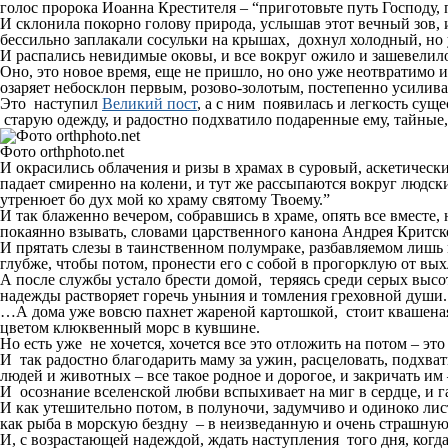
голос пророка Иоанна Крестителя – “приготовьте путь Господу, 
И склонила покорно голову природа, услышав этот вечный зов, 
бессильно заплакали сосульки на крышах, дохнул холодный, но
И распались невидимые оковы, и все вокруг ожило и зашевелилос
Оно, это новое время, еще не пришло, но оно уже неотвратимо 
озаряет небосклон первым, розово-золотым, постепенно усили
Это наступил
Великий пост
, а с ним появилась и легкость су
старую одежду, и радостно подхватило подаренные ему, тайные,
Фото orthphoto.net
И окрасились облачения и ризы в храмах в суровый, аскетичес
падает смиренно на колени, и тут же рассыпаются вокруг людс
утренюет бо дух мой ко храму святому Твоему.”
И так блаженно вечером, собравшись в храме, опять все вместе,
покаянно взывать, словами царственного канона Андрея Критс
И прятать слезы в таинственном полумраке, разбавляемом лишь 
глубже, чтобы потом, пронести его с собой в прогорклую от вы
А после службы устало брести домой, теряясь среди серых высо
надежды растворяет горечь уныния и томления греховной души.
…А дома уже вовсю пахнет жареной картошкой, стоит квашеная 
цветом клюквенный морс в кувшине.
Но есть уже не хочется, хочется все это отложить на потом – э
И так радостно благодарить маму за ужин, расцеловать, подхва
людей и животных – все такое родное и дорогое, и закричать им 
И осознание вселенской любви вспыхивает на миг в сердце, и г
И как утешительно потом, в полуночи, задумчиво и одиноко лис
как рыба в морскую бездну – в неизведанную и очень страшну
И, с возрастающей надеждой, ждать наступления того дня, ког