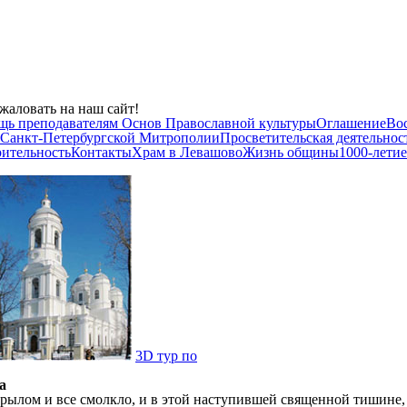
жаловать на наш сайт!
щь преподавателям Основ Православной культуры
Оглашение
Во
 Санкт-Петербургской Митрополии
Просветительская деятельнос
рительность
Контакты
Храм в Левашово
Жизнь общины
1000-летие
3D тур по
а
рылом и все смолкло, и в этой наступившей священной тишине, 