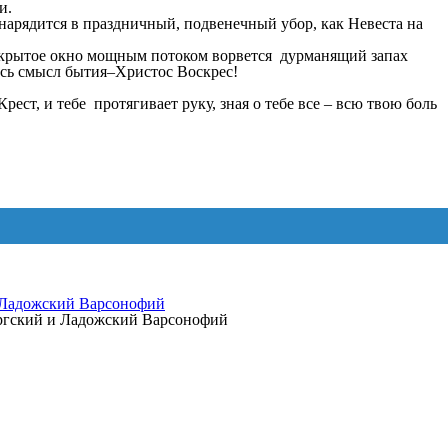
и.
нарядится в праздничный, подвенечный убор, как Невеста на
 открытое окно мощным потоком ворвется дурманящий запах
весь смысл бытия–Христос Воскрес!
рест, и тебе протягивает руку, зная о тебе все – всю твою боль
 Ладожский Варсонофий
ургский и Ладожский Варсонофий