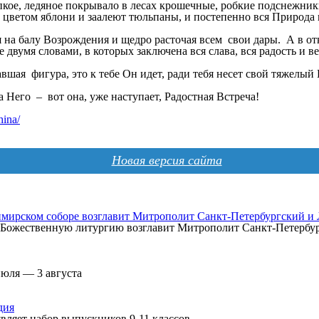
пкое, ледяное покрывало в лесах крошечные, робкие подснежник
 цветом яблони и заалеют тюльпаны, и постепенно вся Природа 
уя на балу Возрождения и щедро расточая всем свои дары. А в
 двумя словами, в которых заключена вся слава, вся радость и 
вшая фигура, это к тебе Он идет, ради тебя несет свой тяжелый К
а Него – вот она, уже наступает, Радостная Встреча!
hina/
Новая версия сайта
мирском соборе возглавит Митрополит Санкт-Петербургский и
а, Божественную литургию возглавит Митрополит Санкт-Петерб
июля — 3 августа
дия
вляет набор выпускников 9-11 классов