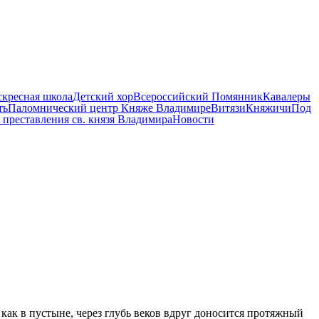
скресная школа
Детский хор
Всероссийский Помянник
Кавалеры
ть
Паломнический центр Княже Владимире
Витязи
Княжичи
Под
 преставления св. князя Владимира
Новости
как в пустыне, через глубь веков вдруг доносится протяжный