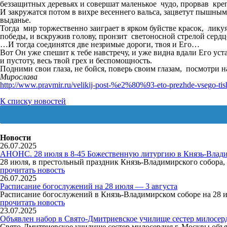
беззащитных деревьях и совершат маленькое чудо, прорвав кре
И закружатся потом в вихре весеннего вальса, зацветут пышным
выданье.
Тогда мир торжественно заиграет в ярком буйстве красок, лик
победы, и вскружив голову, пронзит светоносной стрелой сердце
…И тогда соединятся две незримые дороги, твоя и Его…
Вот Он уже спешит к тебе навстречу, и уже видна вдали Его уста
и пустоту, весь твой грех и беспомощность.
Подними свои глаза, не бойся, поверь своим глазам, посмотри н
Мирослава
http://www.pravmir.ru/velikij-post-%e2%80%93-eto-prezhde-vsego-tis
К списку новостей
Новости
26.07.2025
АНОНС. 28 июля в 8-45 Божественную литургию в Князь-Влади
28 июля, в престольный праздник Князь-Владимирского собор
прочитать новость
26.07.2025
Расписание богослужений на 28 июля — 3 августа
Расписание богослужений в Князь-Владимирском соборе на 28 
прочитать новость
23.07.2025
Объявлен набор в Свято-Дмитриевское училище сестер милосер
Свято-Дмитриевское училище сестер милосердия г. Москвы объя