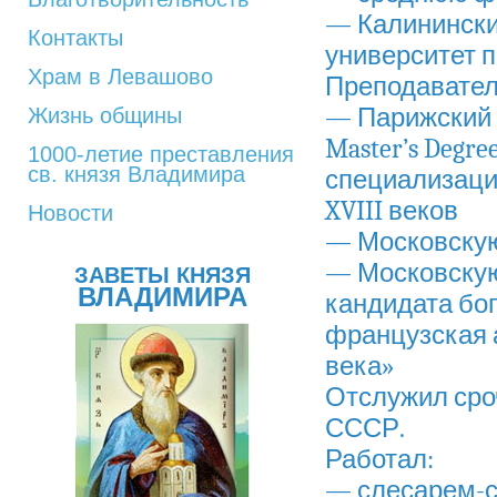
— Калинински
Контакты
университет п
Храм в Левашово
Преподавател
— Парижский у
Жизнь общины
Master’s Degre
1000-летие преставления
св. князя Владимира
специализацие
XVIII веков
Новости
— Московску
— Московскую
ЗАВЕТЫ КНЯЗЯ
ВЛАДИМИРА
кандидата бог
французская 
века»
Отслужил сро
СССР.
Работал:
— слесарем-с