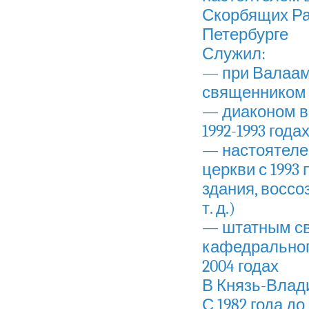
Скорбящих Ра
Петербурге
Служил:
— при Валаам
священником в
— диаконом в
1992-1993 года
— настоятеле
церкви с 1993
здания, воссо
т. д.)
— штатным св
кафедрального
2004 годах
В Князь-Влади
С 1982 года д