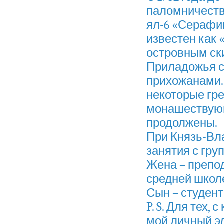
паломничеств
ял-6 «Серафи
известен как 
островным ск
Приладожья с
прихожанами. 
некоторые гр
монашествующ
продолжены.
При Князь-Вл
занятия с гру
Жена – препо
средней школ
Сын – студен
P. S. Для тех,
мой личный э