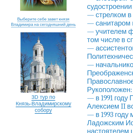
судостроении 
— стрелком в
Выберите себе завет князя
— санитаром 
Владимира на сегодняшний день
— учителем фр
том числе в с
— ассистенто
Политехническ
— начальнико
Преображенск
Православное 
Рукоположен:
— в 1991 году
3D тур по
Князь-Владимирскому
Алексием II 
собору
— в 1993 году
Ладожским Ио
настоятелем 