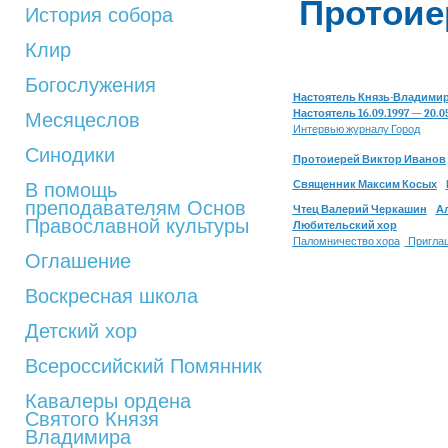
Протоие
История собора
Клир
Богослужения
Настоятель Князь-Владими
Настоятель 16.09.1997 — 20
Месяцеслов
Интервью журналу Город
Синодики
Протоиерей Виктор Иванов
Священник Максим Косых
В помощь
преподавателям Основ
Чтец Валерий Черкашин
А
Православной культуры
Любительский хор
Паломничество хора
Приглаш
Оглашение
Воскресная школа
Детский хор
Всероссийский Помянник
Кавалеры ордена
Святого Князя
Владимира