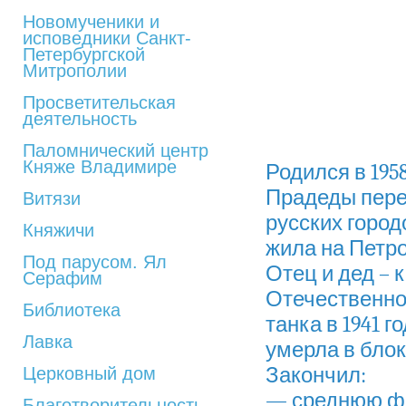
Новомученики и
исповедники Санкт-
Петербургской
Митрополии
Просветительская
деятельность
Паломнический центр
Княже Владимире
Родился в 195
Прадеды пере
Витязи
русских город
Княжичи
жила на Петр
Под парусом. Ял
Отец и дед – 
Серафим
Отечественно
Библиотека
танка в 1941 
Лавка
умерла в блок
Закончил:
Церковный дом
— среднюю физ
Благотворительность