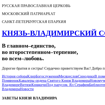
РУССКАЯ ПРАВОСЛАВНАЯ ЦЕРКОВЬ
МОСКОВСКИЙ ПАТРИАРХАТ
САНКТ-ПЕТЕРБУРГСКАЯ ЕПАРХИЯ
КНЯЗЬ-ВЛАДИМИРСКИЙ С
В главном
–
единство,
во второстепенном
–
терпение,
во всем
–
любовь.
Дорогие братия и сестры! Сердечно приветствуем Вас! Добро п
История собора
Клир
Богослужения
Месяцеслов
Синодики
В пом
Помянник
Кавалеры ордена Святого Князя Владимира
Новомуче
Владимире
Витязи
Княжичи
Под парусом. Ял Серафим
Библиоте
Владимира
Новости
ЗАВЕТЫ КНЯЗЯ
ВЛАДИМИРА