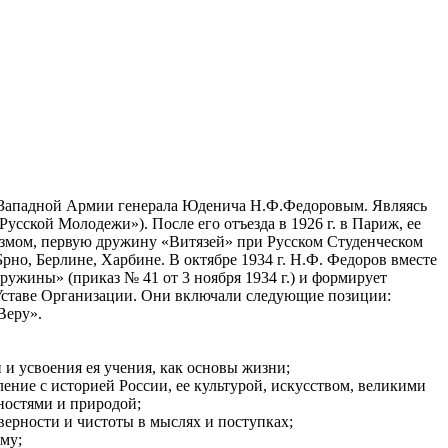
о-Западной Армии генерала Юденича Н.Ф.Федоровым. Являясь
ской Молодежи»). После его отъезда в 1926 г. в Париж, ее
утизмом, первую дружину «Витязей» при Русском Студенческом
о, Берлине, Харбине. В октябре 1934 г. Н.Ф. Федоров вместе
ужины» (приказ № 41 от 3 ноября 1934 г.) и формирует
ставе Организации. Они включали следующие позиции:
Веру».
 и усвоения ея учения, как основы жизни;
ление с историей России, ее культурой, искусством, великими
ностями и природой;
верности и чистоты в мыслях и поступках;
му;