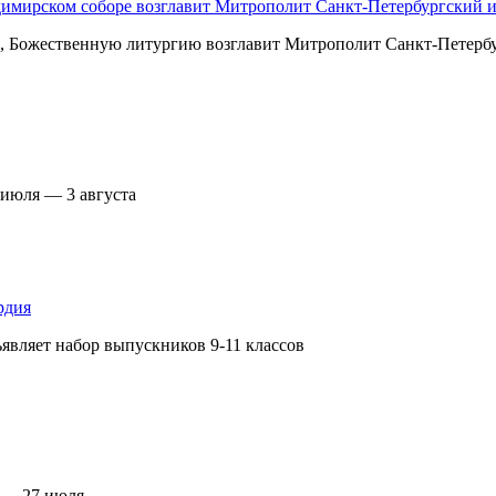
димирском соборе возглавит Митрополит Санкт-Петербургский
ра, Божественную литургию возглавит Митрополит Санкт-Петер
 июля — 3 августа
рдия
являет набор выпускников 9-11 классов
 — 27 июля