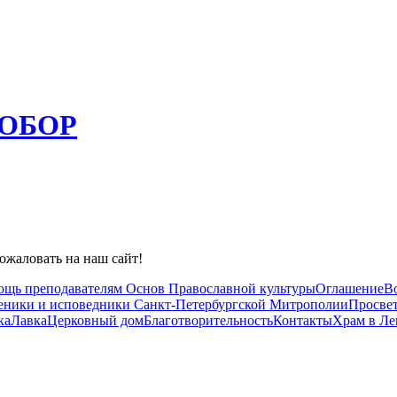
ОБОР
ожаловать на наш сайт!
ощь преподавателям Основ Православной культуры
Оглашение
В
ники и исповедники Санкт-Петербургской Митрополии
Просвет
ка
Лавка
Церковный дом
Благотворительность
Контакты
Храм в Л