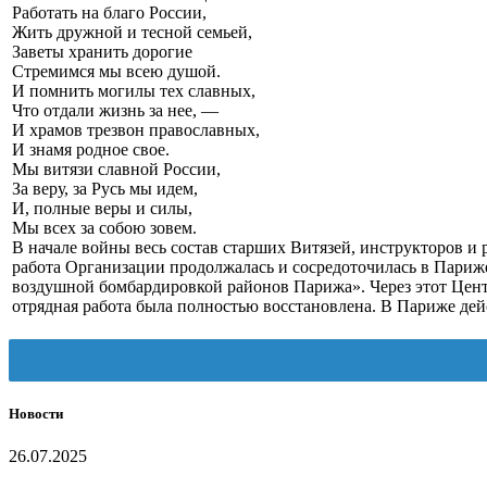
Работать на благо России,
Жить дружной и тесной семьей,
Заветы хранить дорогие
Стремимся мы всею душой.
И помнить могилы тех славных,
Что отдали жизнь за нее, —
И храмов трезвон православных,
И знамя родное свое.
Мы витязи славной России,
За веру, за Русь мы идем,
И, полные веры и силы,
Мы всех за собою зовем.
В начале войны весь состав старших Витязей, инструкторов и
работа Организации продолжалась и сосредоточилась в Париже
воздушной бомбардировкой районов Парижа». Через этот Центр
отрядная работа была полностью восстановлена. В Париже дей
Новости
26.07.2025