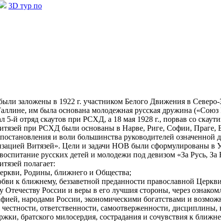
3D тур по
были заложены в 1922 г. участником Белого Движения в Север
лине, им была основана молодежная русская дружина («Союз Рус
л 5-й отряд скаутов при РСХД, а 18 мая 1928 г., порвав со ска
язей при РСХД были основаны в Нарве, Риге, Софии, Праге, Брн
остановления и воли большинства руководителей означенной др
зацией Витязей». Цели и задачи НОВ были сформулированы в У
воспитание русских детей и молодежи под девизом «За Русь, За 
итязей полагает:
Церкви, Родины, ближнего и Общества;
юбви к ближнему, беззаветной преданности православной Церкви
у Отечеству России и веры в его лучшия стороны, через ознаком
афией, народами России, экономическими богатствами и возмож
я честности, ответственности, самоотверженности, дисциплины, 
ржки, братского милосердия, сострадания и сочувствия к ближне