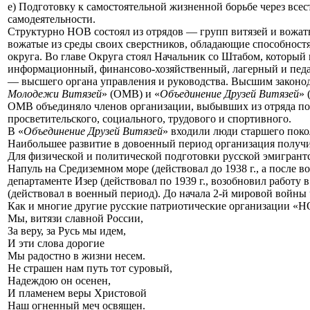
е) Подготовку к самостоятельной жизненной борьбе через все
самодеятельности.
Структурно НОВ состоял из отрядов — групп витязей и вожатых
вожатые из среды своих сверстников, обладающие способностя
округа. Во главе Округа стоял Начальник со Штабом, который
информационный, финансово-хозяйственный, лагерный и педа
— высшего органа управления и руководства. Высшим законо
Молодежи Витязей
» (ОМВ) и «
Объединение Друзей Витязей
» 
ОМВ объединяло членов организации, выбывших из отряда по в
просветительского, социального, трудового и спортивного.
В «
Объединение Друзей Витязей
» входили люди старшего поко
Наибольшее развитие в довоенный период организация получи
Для физической и политической подготовки русской эмигрантс
Напуль на Средиземном море (действовал до 1938 г., а после в
департаменте Изер (действовал по 1939 г., возобновил работу 
(действовал в военный период). До начала 2-й мировой войны 
Как и многие другие русские патриотические организации «Н
Мы, витязи славной России,
За веру, за Русь мы идем,
И эти слова дорогие
Мы радостно в жизни несем.
Не страшен нам путь тот суровый,
Надеждою он осенен,
И пламенем веры Христовой
Наш огненный меч освящен.