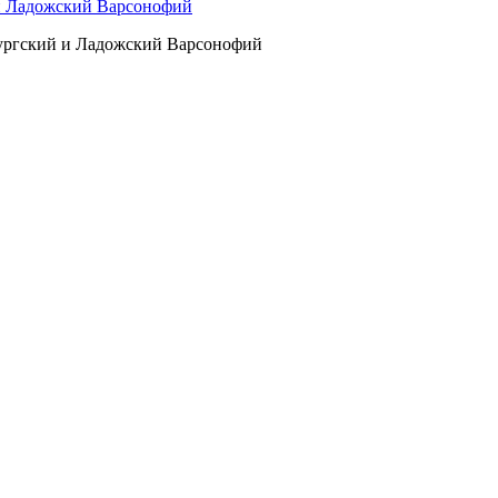
 и Ладожский Варсонофий
бургский и Ладожский Варсонофий