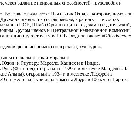
ь, через развитие природных способностей, трудолюбия и
о. Во главе отряда стоял Начальник Отряда, которому помогали
 Дружины входили в состав района, а районы — в состав
ачальника НОВ, Штаба Организации с отделами (издательский,
х Общим Кругом членов и Центральной Ревизионной Комиссии
рганизационную структуру НОВ входили также: «
Объединение
тделов: религиозно-миссионерского, культурно-
ак материально, так и морально.
, Южин и Риуперу, Марселе, Каннах и в Ницце.
Русь (Франция), открытый в 1929 г. в местечке Манделье-Ла
ские Альпы), открытый в 1934 г. в местечке Лаффрей в
39 г. в местечке Тури департамента Лаурэ в 100 км от Парижа