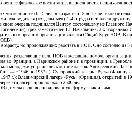
стороннее физическое воспитание, выносливость, неприхотливост
 численностью 6-15 чел. в возрасте от 8 до 17 лет включительн
ми руководителя («отдельные»). 2-4 отряда составляли дружину.
 в свою очередь подчинялся Центру, состоявшему из Главного Н
гогический), трех заместителей Гл. Начальника, 3-х избранны
дательным органом организации являлся Общий Круг НОВ. В о
(ОДВ).
озрасту, но продолжавших работать в НОВ. Оно состояло из 5 о
ления, разделяющие цели НОВ и желавшие помочь организации к
ла во Франции, в Парижском районе и в провинции, в Гренобле
кой молодежи устраивались летние лагеря: Алексеевский Лагерь 
ойны — с 1946 по 1957 г.); Суворовский лагерь «Русь» (Француз
в 1947 г.); Владимирский лагерь «Русь» (Франция), открытый в 19
через эти лагеря прошло около 2500 чел.
ОВ», имела свою военизированную форму, знак и гимн.