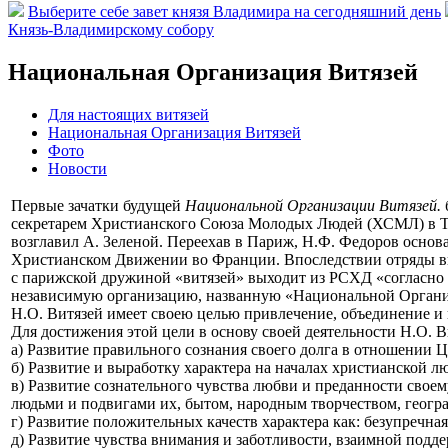
Выберите себе завет князя Владимира на сегодняшний день
Князь-Владимирскому собору
Национальная Организация Витязей
Для настоящих витязей
Национальная Организация Витязей
Фото
Новости
Первые зачатки будущей
Национальной Организации Витязей.
секретарем Христианского Союза Молодых Людей (ХСМЛ) в Тал
возглавил А. Зеленой. Переехав в Париж, Н.Ф. Федоров основа
Христианском Движении во Франции. Впоследствии отряды вит
с парижской дружиной «витязей» выходит из РСХД «согласно п
независимую организацию, названную «Национальной Органи
Н.О. Витязей имеет своею целью привлечение, объединение и 
Для достижения этой цели в основу своей деятельности Н.О. В
а) Развитие правильного сознания своего долга в отношении 
б) Развитие и выработку характера на началах христианской л
в) Развитие сознательного чувства любви и преданности своем
людьми и подвигами их, бытом, народным творчеством, геогр
г) Развитие положительных качеств характера как: безупречна
д) Развитие чувства внимания и заботливости, взаимной подде